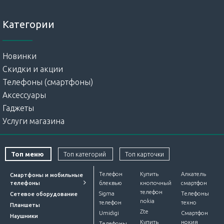
Категории
Новинки
Скидки и акции
Телефоны (смартфоны)
Аксессуары
Гаджеты
Услуги магазина
Топ меню
Топ категорий
Топ карточки
Телефон
Купить
Алкатель
Смартфоны и мобильные
телефоны
блеквью
кнопочный
смартфон
телефон
Sigma
Телефоны
Сетевое оборудование
nokia
телефон
техно
Планшеты
Zte
Umidigi
Смартфон
Наушники
Купить
нокия
Телефоны