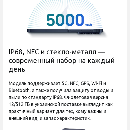
Код:
44839
Код:
44838
IP68, NFC и стекло-металл —
современный набор на каждый
день
Оставить отзыв
Оставить отзыв
Полиуретановая пленка
Полиуретановая пленка
Модель поддерживает 5G, NFC, GPS, Wi-Fi и
StatusSKIN Pro+ на экран
StatusSKIN Pro на экран
Bluetooth, а также получила защиту от воды и
Samsung Galaxy A37
Samsung Galaxy A37
Глянцевая
Матовая
пыли по стандарту IP68. Фиолетовая версия
Есть в наличии
Есть в наличии
12/512 ГБ в украинской поставке выглядит как
практичный вариант для тех, кому важны и
400 грн
350 грн
внешний вид, и запас характеристик.