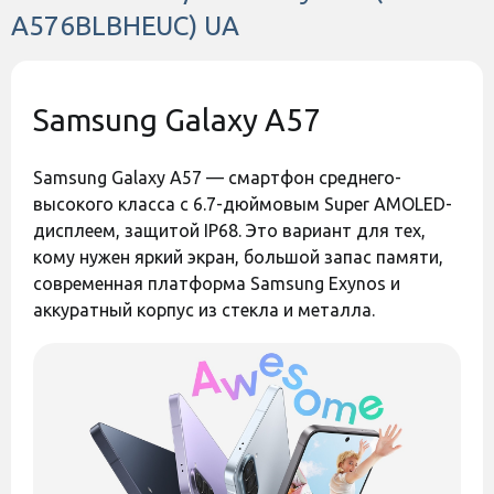
памяти
A576BLBHEUC) UA
549 грн
549 грн
АККУМУЛЯТОР
Емкость
5000 mAh
аккумулятора
ДОПОЛНИТЕЛЬНО
Samsung Galaxy A57
Код:
45446
Код:
45445
Разрешение
3840x2160
видеозаписи
Частота
Samsung Galaxy A57 — смартфон среднего-
обновления
120 Гц
высокого класса с 6.7-дюймовым Super AMOLED-
экрана
дисплеем, защитой IP68. Это вариант для тех,
Количество
кому нужен яркий экран, большой запас памяти,
объективов
3 объектива
камеры
современная платформа Samsung Exynos и
Количество SIM-
аккуратный корпус из стекла и металла.
2 SIM (SIM + SIM)
карт
Оставить отзыв
Оставить отзыв
Формат SIM-
Nano-SIM, e-SIM
Чехол Armor Magnetic
Чехол Armor Magnetic
карты
для Samsung Galaxy A57
для Samsung Galaxy A57
Операционная
Black
Blue
Android 16
система
Есть в наличии
Есть в наличии
Беспроводные
WI-FI, Bluetooth, 2G, 3G, 4G, 5G
технологии