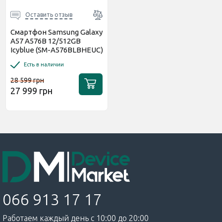
Код:
45438
Код:
44854
Оставить отзыв
Смартфон Samsung Galaxy
A57 A576B 12/512GB
Icyblue (SM-A576BLBHEUC)
UA
Есть в наличии
28 599 грн
27 999 грн
Оставить отзыв
Оставить отзыв
Защитное стекло Proove
Защитное стекло BLADE
Safe Screen для Samsung
LITE Series Full Glue для
A57 Black (PGPSSSGA5701)
Samsung A57 5G A576
Black
Есть в наличии
Есть в наличии
329 грн
250 грн
066 913 17 17
Работаем каждый день с 10:00 до 20:00