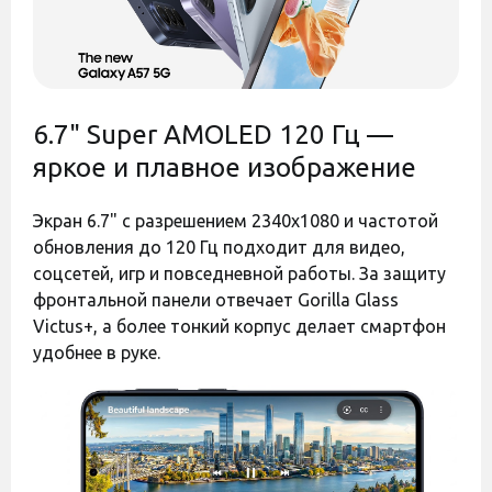
Стандарт связи
300 грн
300 грн
Есть
5G
NFC
(бесконтактная
Есть
оплата)
Код:
45444
Код:
45465
Биометрическая
6.7" Super AMOLED 120 Гц —
Сканер отпечатков пальцев
защита
яркое и плавное изображение
Навигация
GPS, GLONASS
Название
Samsung Exynos
Экран 6.7" с разрешением 2340x1080 и частотой
процессора
обновления до 120 Гц подходит для видео,
Разъем
...
зарядного
соцсетей, игр и повседневной работы. За защиту
Type-C
устройства
фронтальной панели отвечает Gorilla Glass
Версия Bluetooth
Оставить отзыв
Оставить отзыв
Victus+, а более тонкий корпус делает смартфон
Bluetooth 6.0
удобнее в руке.
Чехол Armor Magnetic
Быстрая зарядка
Чехол WAVE Colorful
Есть
Samsung для Galaxy A57
(TPU) для Samsung A57
Возможность
Dark Green
A576 Lavender Gray
беспроводной
Нет
зарядки
Есть в наличии
Есть в наличии
Мощность
45W
зарядки (W)
300 грн
250 грн