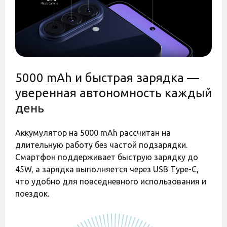
этих изменений.
Штрихкод
8806099025878
Код:
44841
Код:
44840
5000 mAh и быстрая зарядка —
уверенная автономность каждый
день
Аккумулятор на 5000 mAh рассчитан на
Оставить отзыв
Оставить отзыв
длительную работу без частой подзарядки.
Полиуретановая пленка
Полиуретановая пленка
Смартфон поддерживает быструю зарядку до
StatusSKIN Ultra на экран
StatusSKIN Pro+ на экран
Samsung Galaxy A37
Samsung Galaxy A37
45W, а зарядка выполняется через USB Type-C,
Глянцевая
Матовая
что удобно для повседневного использования и
Есть в наличии
Есть в наличии
поездок.
550 грн
400 грн