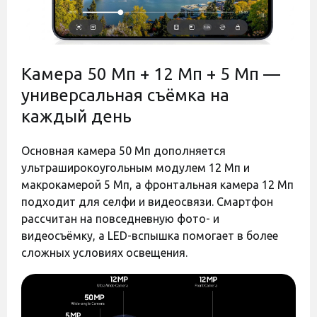
Прошивка
Международная (Global)
Официально Украинская версия (UA-
Версия
UCRF)
Код:
44843
Код:
44842
Защита корпуса
Камера 50 Мп + 12 Мп + 5 Мп —
Пыле и влагозащита
универсальная съёмка на
Степень защиты
IP68
каждый день
Гарантия
12 месяцев
Цвет
Голубой
Основная камера 50 Мп дополняется
Материал
Cтекло-металл
ультраширокоугольным модулем 12 Мп и
Год выпуска
макрокамерой 5 Мп, а фронтальная камера 12 Мп
2026
модели
Оставить отзыв
Оставить отзыв
подходит для селфи и видеосвязи. Смартфон
рассчитан на повседневную фото- и
Полиуретановая пленка
Полиуретановая пленка
Смартфон USB Type-C кабель
Комплектация
StatusSKIN Titanium на
StatusSKIN Titanium на
Скрепка для извлечения SIM-карты
видеосъёмку, а LED-вспышка помогает в более
экран Samsung Galaxy A37
экран Samsung Galaxy A37
Документация
сложных условиях освещения.
Матовая
Глянцевая
Есть в наличии
Есть в наличии
Производитель может изменять
характеристики и комплектацию
Дополнительно
товара. Обратите внимание, магазин
650 грн
650 грн
не принимает претензии по поводу