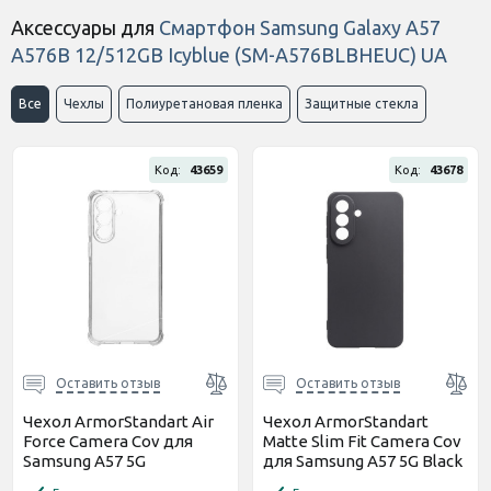
тариф M на 1 месяц
Аксессуары для
Смартфон Samsung Galaxy A57
(Онлайн код)
A576B 12/512GB Icyblue (SM-A576BLBHEUC) UA
597 грн
Стартовый пакет Sweet TV
тариф M на 3 месяца
(Онлайн код)
Все
Чехлы
Полиуретановая пленка
Защитные стекла
550 грн
Стартовый пакет Sweet TV
тариф L на 3 месяца
(Онлайн код)
Код:
43659
Код:
43678
1 150 грн
Стартовый пакет Sweet TV
тариф L на 6 месяцев
(Онлайн код)
Оставить отзыв
Оставить отзыв
Чехол ArmorStandart Air
Чехол ArmorStandart
Force Camera Cov для
Matte Slim Fit Camera Cov
Samsung A57 5G
для Samsung A57 5G Black
Прозрачный (ARM89672)
(ARM89710)