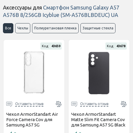
тариф M на 1 месяц
Аксессуары для
Смартфон Samsung Galaxy A57
(Онлайн код)
A576B 8/256GB Icyblue (SM-A576BLBDEUC) UA
597 грн
Стартовый пакет Sweet TV
тариф M на 3 месяца
(Онлайн код)
Все
Чехлы
Полиуретановая пленка
Защитные стекла
550 грн
Стартовый пакет Sweet TV
тариф L на 3 месяца
(Онлайн код)
Код:
43659
Код:
43678
1 150 грн
Стартовый пакет Sweet TV
тариф L на 6 месяцев
(Онлайн код)
Оставить отзыв
Оставить отзыв
Чехол ArmorStandart Air
Чехол ArmorStandart
Force Camera Cov для
Matte Slim Fit Camera Cov
Samsung A57 5G
для Samsung A57 5G Black
Прозрачный (ARM89672)
(ARM89710)