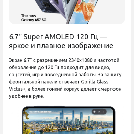
Стандарт связи
300 грн
300 грн
Есть
5G
NFC
(бесконтактная
Есть
оплата)
Код:
45444
Код:
45465
Биометрическая
6.7" Super AMOLED 120 Гц —
Сканер отпечатков пальцев
защита
яркое и плавное изображение
Навигация
GPS, GLONASS
Название
Samsung Exynos
Экран 6.7" с разрешением 2340x1080 и частотой
процессора
обновления до 120 Гц подходит для видео,
Разъем
...
зарядного
соцсетей, игр и повседневной работы. За защиту
Type-C
устройства
фронтальной панели отвечает Gorilla Glass
Версия Bluetooth
Оставить отзыв
Оставить отзыв
Victus+, а более тонкий корпус делает смартфон
Bluetooth 6.0
удобнее в руке.
Чехол Armor Magnetic
Быстрая зарядка
Чехол WAVE Colorful
Есть
Samsung для Galaxy A57
(TPU) для Samsung A57
Возможность
Dark Green
A576 Lavender Gray
беспроводной
Нет
зарядки
Есть в наличии
Есть в наличии
Мощность
45W
зарядки (W)
300 грн
250 грн