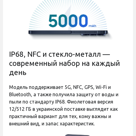
Код:
44839
Код:
44838
IP68, NFC и стекло-металл —
современный набор на каждый
день
Оставить отзыв
Оставить отзыв
Полиуретановая пленка
Полиуретановая пленка
Модель поддерживает 5G, NFC, GPS, Wi-Fi и
StatusSKIN Pro+ на экран
StatusSKIN Pro на экран
Bluetooth, а также получила защиту от воды и
Samsung Galaxy A37
Samsung Galaxy A37
Глянцевая
Матовая
пыли по стандарту IP68. Фиолетовая версия
Есть в наличии
Есть в наличии
12/512 ГБ в украинской поставке выглядит как
практичный вариант для тех, кому важны и
400 грн
350 грн
внешний вид, и запас характеристик.