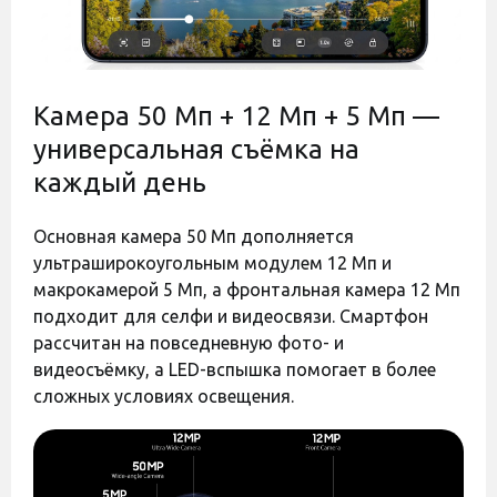
Прошивка
Международная (Global)
Официально Украинская версия (UA-
Версия
UCRF)
Код:
44843
Код:
44842
Защита корпуса
Камера 50 Мп + 12 Мп + 5 Мп —
Пыле и влагозащита
универсальная съёмка на
Степень защиты
IP68
каждый день
Гарантия
12 месяцев
Цвет
Голубой
Основная камера 50 Мп дополняется
Материал
Cтекло-металл
ультраширокоугольным модулем 12 Мп и
Год выпуска
макрокамерой 5 Мп, а фронтальная камера 12 Мп
2026
модели
Оставить отзыв
Оставить отзыв
подходит для селфи и видеосвязи. Смартфон
рассчитан на повседневную фото- и
Полиуретановая пленка
Полиуретановая пленка
Смартфон USB Type-C кабель
Комплектация
StatusSKIN Titanium на
StatusSKIN Titanium на
Скрепка для извлечения SIM-карты
видеосъёмку, а LED-вспышка помогает в более
экран Samsung Galaxy A37
экран Samsung Galaxy A37
Документация
сложных условиях освещения.
Матовая
Глянцевая
Есть в наличии
Есть в наличии
Производитель может изменять
характеристики и комплектацию
Дополнительно
товара. Обратите внимание, магазин
650 грн
650 грн
не принимает претензии по поводу