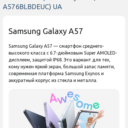
памяти
A576BLBDEUC) UA
549 грн
549 грн
АККУМУЛЯТОР
Емкость
5000 mAh
аккумулятора
ДОПОЛНИТЕЛЬНО
Samsung Galaxy A57
Код:
45446
Код:
45445
Разрешение
3840x2160
видеозаписи
Частота
Samsung Galaxy A57 — смартфон среднего-
обновления
120 Гц
высокого класса с 6.7-дюймовым Super AMOLED-
экрана
дисплеем, защитой IP68. Это вариант для тех,
Количество
кому нужен яркий экран, большой запас памяти,
объективов
3 объектива
камеры
современная платформа Samsung Exynos и
Количество SIM-
аккуратный корпус из стекла и металла.
2 SIM (SIM + SIM)
карт
Оставить отзыв
Оставить отзыв
Формат SIM-
Nano-SIM, e-SIM
Чехол Armor Magnetic
Чехол Armor Magnetic
карты
для Samsung Galaxy A57
для Samsung Galaxy A57
Операционная
Black
Blue
Android 16
система
Есть в наличии
Есть в наличии
Беспроводные
WI-FI, Bluetooth, 2G, 3G, 4G, 5G
технологии