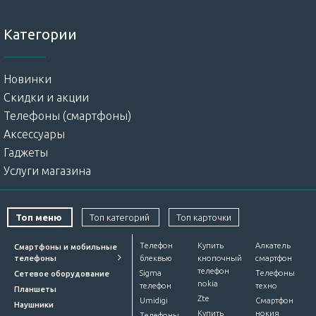
Категории
Новинки
Скидки и акции
Телефоны (смартфоны)
Аксессуары
Гаджеты
Услуги магазина
Топ меню
Топ категорий
Топ карточки
Телефон
Купить
Алкатель
Смартфоны и мобильные
телефоны
блеквью
кнопочный
смартфон
телефон
Sigma
Телефоны
Сетевое оборудование
nokia
телефон
техно
Планшеты
Zte
Umidigi
Смартфон
Наушники
Купить
нокия
Телефоны