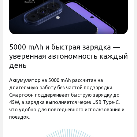
этих изменений.
Штрихкод
8806099025908
Код:
44841
Код:
44840
5000 mAh и быстрая зарядка —
уверенная автономность каждый
день
Аккумулятор на 5000 mAh рассчитан на
Оставить отзыв
Оставить отзыв
длительную работу без частой подзарядки.
Полиуретановая пленка
Полиуретановая пленка
Смартфон поддерживает быструю зарядку до
StatusSKIN Ultra на экран
StatusSKIN Pro+ на экран
Samsung Galaxy A37
Samsung Galaxy A37
45W, а зарядка выполняется через USB Type-C,
Глянцевая
Матовая
что удобно для повседневного использования и
Есть в наличии
Есть в наличии
поездок.
550 грн
400 грн