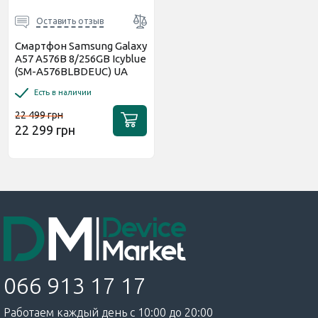
Код:
45438
Код:
44854
Оставить отзыв
Смартфон Samsung Galaxy
A57 A576B 8/256GB Icyblue
(SM-A576BLBDEUC) UA
Есть в наличии
22 499 грн
22 299 грн
Оставить отзыв
Оставить отзыв
Защитное стекло Proove
Защитное стекло BLADE
Safe Screen для Samsung
LITE Series Full Glue для
A57 Black (PGPSSSGA5701)
Samsung A57 5G A576
Black
Есть в наличии
Есть в наличии
329 грн
250 грн
066 913 17 17
Работаем каждый день с 10:00 до 20:00