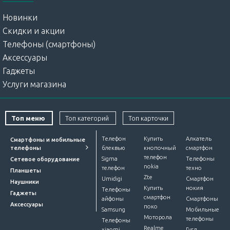
Новинки
Скидки и акции
Телефоны (смартфоны)
Аксессуары
Гаджеты
Услуги магазина
Топ меню
Топ категорий
Топ карточки
Телефон
Купить
Алкатель
Смартфоны и мобильные
телефоны
блеквью
кнопочный
смартфон
телефон
Sigma
Телефоны
Сетевое оборудование
nokia
телефон
техно
Планшеты
Zte
Umidigi
Смартфон
Наушники
Купить
нокия
Телефоны
Гаджеты
смартфон
айфоны
Смартфоны
Аксессуары
поко
Samsung
Мобильные
Моторола
телефоны
Телефоны
Realme
xiaomi
Гугл