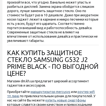
произойти все, что угодно. Банально может упасть и
разбиться дисплей. Замена экрана обойдется слишком
дорого, лучше заменить защитное стекло. Оно по
стоимости будет раз в 10 дешевле. Даже при аккуратном
носке гаджет лежит в кармане и микро песчинки которые
есть у всех, будут его царапать. Соответственно
портится внешний вид и работоспособность девайса.
Современные защитные стекла не влияют на
впечатление от использования девайса и практически не
увеличивают габариты.
КАК КУПИТЬ ЗАЩИТНОЕ
СТЕКЛО SAMSUNG G532 J2
PRIME BLACK - ПО ВЫГОДНОЙ
ЦЕНЕ?
Магазин dm.kh.ua предлагает широкий ассортимент
гаджетов и аксессуаров.
Приобретайте
маршрутизатор mercusys
или
роутер wifi
тп линк
по привлекательным ценам для покупателей. У
нас на сайте Вы можете
купить новые смартфоны
которые славятся своим качеством и превосходными