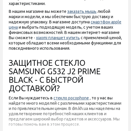
характеристиками.
В нашем магазине вы можете
заказать мышь
любой
марки и модели, и мы обеспечим быструю доставку и
надежную упаковку. В магазине доступна
смартфон apple
цена
и выбрать подходящую модель, с учетом ваших
финансовых возможностей. В нашем интернет-магазине
Вы сможете -
xiaomi планшет купить
с приемлемой ценой,
которые обладают всеми необходимыми функциями для
повседневного использования.
ЗАЩИТНОЕ СТЕКЛО
SAMSUNG G532 J2 PRIME
BLACK - С БЫСТРОЙ
ДОСТАВКОЙ?
Если Вы нуждаетесь в
стекло pocophone
, то у нас вы
найдете много моделей с различными характеристиками
и по привлекательным ценам. В dm.kh.ua мы нацелены на
удовлетворение потребностей наших клиентов и
предлагаем широкий выбор гаджетов и аксессуаров. Мы
готовы помочь вам в этом процессе.