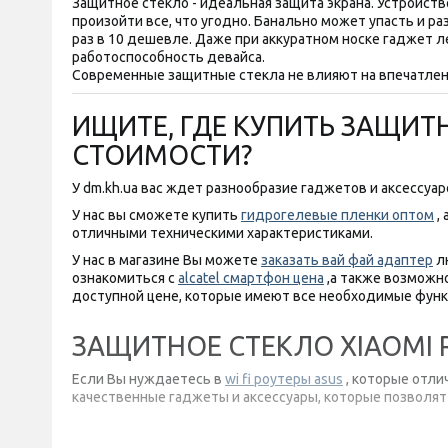
Защитное стекло - идеальная защита экрана. Устройств
произойти все, что угодно. Банально может упасть и р
раз в 10 дешевле. Даже при аккуратном носке гаджет л
работоспособность девайса.
Современные защитные стекла не влияют на впечатлени
ИЩИТЕ, ГДЕ КУПИТЬ ЗАЩИТН
СТОИМОСТИ?
У dm.kh.ua вас ждет разнообразие гаджетов и аксессуар
У нас вы сможете купить
гидрогелевые пленки оптом
, 
отличными техническими характеристиками.
У нас в магазине Вы можете
заказать вай фай адаптер
лю
ознакомиться с
alcatel смартфон цена
,а также возможн
доступной цене, которые имеют все необходимые функ
ЗАЩИТНОЕ СТЕКЛО XIAOMI R
Если Вы нуждаетесь в
wi fi роутеры asus
, которые отли
качественные гаджеты и аксессуары, которые позволят