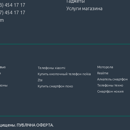
Гаджеты
3) 454 17 17
Услуги магазина
7) 454 17 17
am
вью
Моторола
Телефоны xiaomi
н
Realme
Купить кнопочный телефон nokia
Алкатель смартфон
Zte
фоны
Телефоны техно
Купить смартфон поко
Смартфон нокия
защищены.
ПУБЛІЧНА ОФЕРТА
.