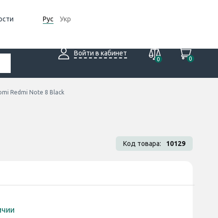
ости
Рус
Укр
Войти в кабинет
0
0
mi Redmi Note 8 Black
Код товара:
10129
ичии