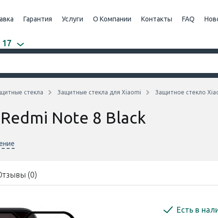
авка
Гарантия
Услуги
О Компании
Контакты
FAQ
Нов
 17
щитные стекла
Защитные стекла для Xiaomi
Защитное стекло Xiao
Redmi Note 8 Black
нение
Отзывы (0)
Есть в нал