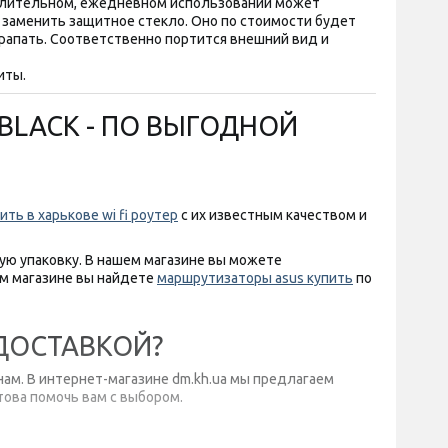
ом длительном, ежедневном использовании может
е заменить защитное стекло. Оно по стоимости будет
царапать. Соответственно портится внешний вид и
иты.
 BLACK - ПО ВЫГОДНОЙ
ить в харькове wi fi роутер
с их известным качеством и
ую упаковку. В нашем магазине вы можете
м магазине вы найдете
маршрутизаторы asus купить
по
 ДОСТАВКОЙ?
ам. В интернет-магазине dm.kh.ua мы предлагаем
това помочь вам с выбором.