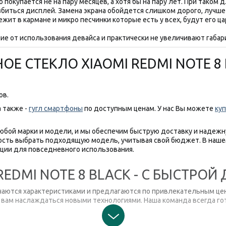
о покупается не на пару месяцев, а хотя бы на пару лет. При так
азбиться дисплей. Замена экрана обойдется слишком дорого, лучш
ежит в кармане и микро песчинки которые есть у всех, будут его 
е от использования девайса и практически не увеличивают габар
ОЕ СТЕКЛО XIAOMI REDMI NOTE 8
ов.
а также -
гугл смартфоны
по доступным ценам. У нас Вы можете
куп
бой марки и модели, и мы обеспечим быструю доставку и надежн
ость выбрать подходящую модель, учитывая свой бюджет. В наше
ции для повседневного использования.
EDMI NOTE 8 BLACK - С БЫСТРОЙ
чаются характеристиками и предлагаются по привлекательным цен
 вам наслаждаться новыми технологиями. Наша команда всегда го