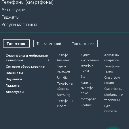
Телефоны (смартфоны)
Аксессуары
Гаджеты
Услуги магазина
Топ меню
Топ категорий
Топ карточки
Телефон
Купить
Алкатель
Смартфоны и мобильные
телефоны
блеквью
кнопочный
смартфон
телефон
Sigma
Телефоны
Сетевое оборудование
nokia
телефон
техно
Планшеты
Zte
Umidigi
Смартфон
Наушники
Купить
нокия
Телефоны
Гаджеты
смартфон
айфоны
Смартфоны
Аксессуары
поко
Samsung
Мобильные
Моторола
телефоны
Телефоны
Realme
xiaomi
Гугл
пиксель