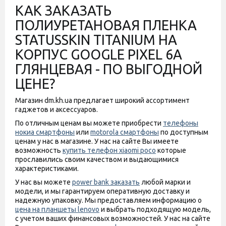
КАК ЗАКАЗАТЬ
ПОЛИУРЕТАНОВАЯ ПЛЕНКА
STATUSSKIN TITANIUM НА
КОРПУС GOOGLE PIXEL 6A
ГЛЯНЦЕВАЯ - ПО ВЫГОДНОЙ
ЦЕНЕ?
Магазин dm.kh.ua предлагает широкий ассортимент
гаджетов и аксессуаров.
По отличным ценам вы можете приобрести
телефоны
нокиа смартфоны
или
motorola смартфоны
по доступным
ценам у нас в магазине. У нас на сайте Вы имеете
возможность
купить телефон xiaomi poco
которые
прославились своим качеством и выдающимися
характеристиками.
У нас вы можете
power bank заказать
любой марки и
модели, и мы гарантируем оперативную доставку и
надежную упаковку. Мы предоставляем информацию о
цена на планшеты lenovo
и выбрать подходящую модель,
с учетом ваших финансовых возможностей. У нас на сайте