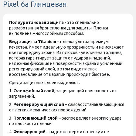
Pixel 6a Глянцевая
Полиуретановая защита
- это специально
разработанная бронепленка для защиты. Пленка
выполнена многослойным способом.
Вид защиты
Titanium
– пленка ультра-премиум
качества. Имеет идеальную прозрачность и не искажает
цветопередачу экрана. Из плюсов - увеличена толщина,
которая гарантирует защиту от ударов и падений,
надежная фиксация на поверхности экрана и усиленный
регенерирующий слой, в этом виде пленок
восстановление от царапин происходит быстрее.
Среди защитных слоёв выделяют:
1.
Олеофобный слой
, защищающий поверхность от
загрязнений.
2.
Регенерирующий слой
– самовосстанавливающийся
от легких механических повреждений.
3.
Поглощающий слой
– распределяет энергию удара
по плоскости пленки.
4.
Фиксирующий
– надежно держит пленку и не