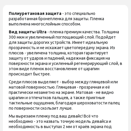
Полиуретановая защита
- это специально
разработанная бронепленка для защиты. Пленка
выполнена многослойным способом.
Вид защиты
Ultra
- пленка премиум качества. Толщина
300 мкм и увеличенный поглощающий слой. Подойдет
для защиты дорогих устройств. Имеет идеальную
прозрачность и не искажает цветопередачу экрана. Из
плюсов - увеличена толщина, которая гарантирует
защиту от ударов и падений, надежная фиксация на
поверхности экрана и усиленный регенерирующий слой, в
этом виде пленок восстановление от царапин
происходит быстрее.
Среди плюсов выделяют - выбор между глянцевой или
матовой поверхностью. Глянцевая - прозрачная и её
практически незаметно на экране. Матовая - не видно
царапин и отпечатков пальцев, а также приятные
тактильные ощущения, благодаря шероховатости палец
по поверхности скользит лучше.
Мы вырезаем пленку под ваш девайс! Всё что
необходимо - это назвать точную модель девайса и
необходимость в выступах 2 мм от краёв экрана под