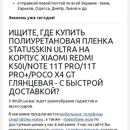
отправкой Новой почтой по всей Украине - Киев,
Харьков, Одесса, Днепр, Львов и др.
Экономь уже сегодня!
ИЩИТЕ, ГДЕ КУПИТЬ
ПОЛИУРЕТАНОВАЯ ПЛЕНКА
STATUSSKIN ULTRA НА
КОРПУС XIAOMI REDMI
K50I/NOTE 11T PRO/11T
PRO+/POCO X4 GT
ГЛЯНЦЕВАЯ - С БЫСТРОЙ
ДОСТАВКОЙ?
У dm.kh.ua вас ждет разнообразие гаджетов и
аксессуаров.
В магазине предлагаются
мобильные телефоны
смартфоны нокиа
, а также -
повербанк wuw
по
доступным ценам у нас в магазине. У нас на сайте Вы
имеете возможность
купить телефон пиксель
которые