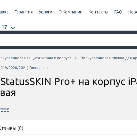
авка
Гарантия
Услуги
О Компании
Контакты
FAQ
Нов
 17
лиуретановая защита экрана и корпуса
Полиуретановая пленка для Ap
(2019/2020/2021) Глянцевая
tatusSKIN Pro+ на корпус iPa
евая
нение
Отзывы (0)