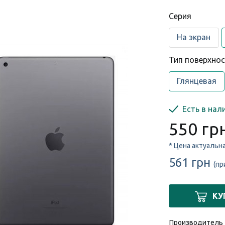
Cерия
На экран
Тип поверхно
Глянцевая
Есть в нал
550 гр
* Цена актуальн
561 грн
(пр
КУ
Производитель