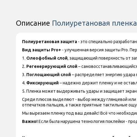
Описание
Полиуретановая пленка S
Полиуретановая защита
- это специально разработа
Вид защиты
Pro+
- улучшенная версия защиты
Pro
. Пе
1.
Олеофобный слой
, защищающий поверхность от за
2.
Регенерирующий слой
– самовосстанавливающийся
3.
Поглощающий слой
– распределяет энергию удара 
4.
Фиксирующий
– надежно держит пленку и не оставл
5. Пленка может выдерживать удары и защищает экран
Среди плюсов выделяют - выбор между глянцевой или ма
отпечатков пальцев, а также приятные тактильные ощу
Мы вырезаем пленку под ваш девайс! Всё что необходим
Важно!
Если была нарушена технология поклейки - прод