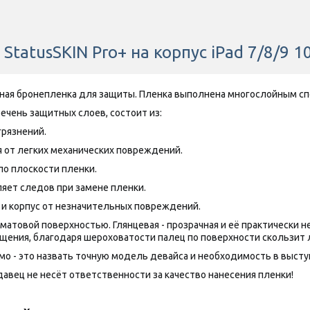
принимает претензии по поводу этих изменений.
tatusSKIN Pro+ на корпус iPad 7/8/9 1
нная бронепленка для защиты. Пленка выполнена многослойным сп
речень защитных слоев, состоит из:
грязнений.
 от легких механических повреждений.
по плоскости пленки.
яет следов при замене пленки.
 и корпус от незначительных повреждений.
товой поверхностью. Глянцевая - прозрачная и её практически нез
щения, благодаря шероховатости палец по поверхности скользит 
о - это назвать точную модель девайса и необходимость в выступа
авец не несёт ответственности за качество нанесения пленки!