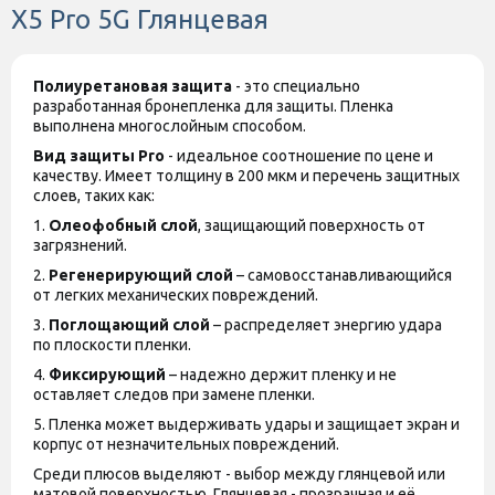
X5 Pro 5G Глянцевая
Полиуретановая защита
- это специально
разработанная бронепленка для защиты. Пленка
выполнена многослойным способом.
Вид защиты
Pro
- идеальное соотношение по цене и
качеству. Имеет толщину в 200 мкм и перечень защитных
слоев, таких как:
1.
Олеофобный слой
, защищающий поверхность от
загрязнений.
2.
Регенерирующий слой
– самовосстанавливающийся
от легких механических повреждений.
3.
Поглощающий слой
– распределяет энергию удара
по плоскости пленки.
4.
Фиксирующий
– надежно держит пленку и не
оставляет следов при замене пленки.
5. Пленка может выдерживать удары и защищает экран и
корпус от незначительных повреждений.
Среди плюсов выделяют - выбор между глянцевой или
матовой поверхностью. Глянцевая - прозрачная и её