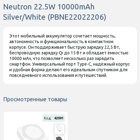
Год выпуска
Neutron 22.5W 10000mAh
2025
модели
Silver/White (PBNE22022206)
Комплектация
Power Bank, Инструкция
Производитель может изменять
характеристики и комплектацию
Этот мобильный аккумулятор сочетает мощность,
Дополнительно
товара. Обратите внимание, магазин
автономность и функциональность в компактном
не принимает претензии по поводу
корпусе. Он поддерживает быструю зарядку 22,5 Вт,
этих изменений.
беспроводную зарядку Qi до 15 Вт и обладает ёмкостью
10000 мАч, что позволяет несколько раз зарядить
Штрихкод
6901114582618
смартфон. Универсальный порт Type-C, надёжный корпус
и удобная форма делают его идеальным спутником для
повседневного использования и путешествий.
Просмотренные товары
Код:
42991