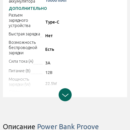
10000 mAh
аккумулятора
ДОПОЛНИТЕЛЬНО
Разъем
зарядного
Type-C
устройства
Быстрая зарядка
Нет
Возможность
беспроводной
Есть
зарядки
Сила тока (A)
3A
Питание (В)
12В
Мощность
22.5W
зарядки (W)
Страна
Китай
производитель
Гарантия
12 месяцев от производителя
Цвет
Белый
Материал
Описание
Power Bank Proove
Поликарбонат