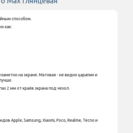
ro Max Глянцевая
ойным способом.
х как:
аметно на экране. Матовая - не видно царапин и
лучше.
х 2 мм от краёв экрана под чехол.
 Apple, Samsung, Xiaomi, Poco, Realme, Tecno и