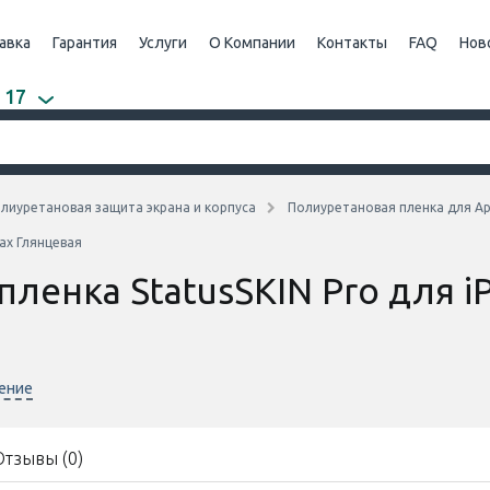
авка
Гарантия
Услуги
О Компании
Контакты
FAQ
Нов
 17
лиуретановая защита экрана и корпуса
Полиуретановая пленка для Ap
ax Глянцевая
ленка StatusSKIN Pro для i
нение
Отзывы (0)