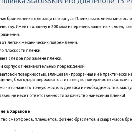
пленка StatusSKIN Pro для iPhone 13 P
нная бронепленка для защиты корпуса. Пленка выполнена многосл
честву. Имеет толщину в 200 мкм и перечень защитных слоев, таки
грязнений.
 от легких механических повреждений.
по плоскости пленки.
яет следов при замене пленки.
 и корпус от незначительных повреждений.
товой поверхностью. Глянцевая - прозрачная и её практически нез
щения, благодаря шероховатости палец по поверхности скользит 
о - это назвать точную модель девайса и необходимость в выступа
авец не несёт ответственности за качество нанесения пленки!
не в Харькове
 смартфонов, планшетов, фитнес-браслетов и смарт-часов брендов