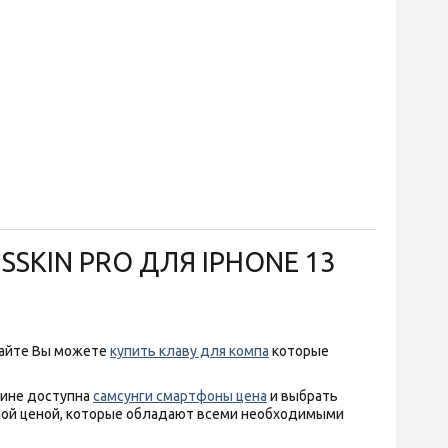
SKIN PRO ДЛЯ IPHONE 13
сайте Вы можете
купить клаву для компа
которые
зине доступна
самсунги смартфоны цена
и выбрать
ной ценой, которые обладают всеми необходимыми