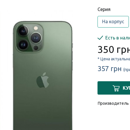
Cерия
На корпус
Есть в нал
350 гр
* Цена актуальн
357 грн
(пр
КУ
Производитель