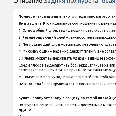
Описание
Задняя полиуретановая 
Полиуретановая защита
- это специально разработа
Вид защиты
Pro
- идеальное соотношение по цене и ка
1.
Олеофобный слой
, защищающий поверхность от за
2.
Регенерирующий слой
– самовосстанавливающийся
3.
Поглощающий слой
– распределяет энергию удара 
4.
Фиксирующий
– надежно держит пленку и не оставл
5. Пленка может выдерживать удары и защищает экран
Среди плюсов выделяют - выбор между глянцевой или ма
отпечатков пальцев, а также приятные тактильные ощу
Мы вырезаем пленку под ваш девайс! Всё что необходим
Важно!
Если была нарушена технология поклейки - прод
Купить полиуретановую защиту по самой низкой це
Полиуретановые защитные пленки доступны на множество
другие.