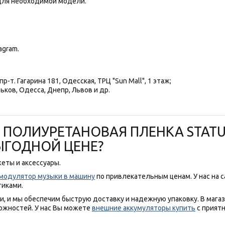
ля необходимой модели.
agram.
р-т. Гагарина 181, Одесская, ТРЦ "Sun Mall", 1 этаж;
ьков, Одесса, Днепр, Львов и др.
 ПОЛИУРЕТАНОВАЯ ПЛЕНКА STATUS
ВЫГОДНОЙ ЦЕНЕ?
еты и аксессуары.
модулятор музыки в машину
по привлекательным ценам. У нас на 
тиками.
, и мы обеспечим быструю доставку и надежную упаковку. В мага
ожностей. У нас Вы можете
внешние аккумуляторы купить
с прият