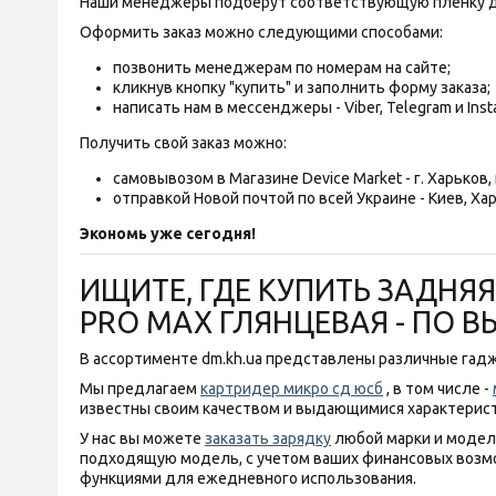
Наши менеджеры подберут соответствующую пленку д
Оформить заказ можно следующими способами:
позвонить менеджерам по номерам на сайте;
кликнув кнопку "купить" и заполнить форму заказа;
написать нам в мессенджеры - Viber, Telegram и Inst
Получить свой заказ можно:
самовывозом в Магазине Device Market - г. Харьков, п
отправкой Новой почтой по всей Украине - Киев, Хар
Экономь уже сегодня!
ИЩИТЕ, ГДЕ КУПИТЬ ЗАДНЯЯ
PRO MAX ГЛЯНЦЕВАЯ - ПО 
В ассортименте dm.kh.ua представлены различные гадж
Мы предлагаем
картридер микро сд юсб
, в том числе -
известны своим качеством и выдающимися характерис
У нас вы можете
заказать зарядку
любой марки и модели
подходящую модель, с учетом ваших финансовых возм
функциями для ежедневного использования.