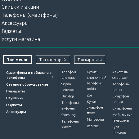
Скидки и акции
Телефоны (смартфоны)
Аксессуары
Гаджеты
Услуги магазина
Топ меню
Топ категорий
Топ карточки
Телефон
Купить
Алкатель
Смартфоны и мобильные
телефоны
блеквью
кнопочный
смартфон
телефон
Sigma
Телефоны
Сетевое оборудование
nokia
телефон
техно
Планшеты
Zte
Umidigi
Смартфон
Наушники
Купить
нокия
Телефоны
Гаджеты
смартфон
айфоны
Смартфоны
Аксессуары
поко
Samsung
Мобильные
Моторола
телефоны
Телефоны
Realme
xiaomi
Гугл
пиксель