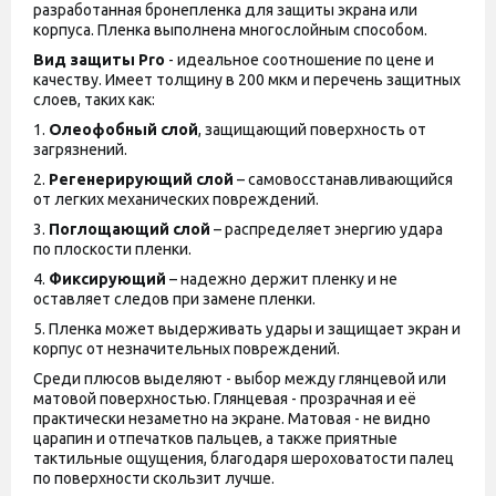
разработанная бронепленка для защиты экрана или
корпуса. Пленка выполнена многослойным способом.
Вид защиты
Pro
- идеальное соотношение по цене и
качеству. Имеет толщину в 200 мкм и перечень защитных
слоев, таких как:
1.
Олеофобный слой
, защищающий поверхность от
загрязнений.
2.
Регенерирующий слой
– самовосстанавливающийся
от легких механических повреждений.
3.
Поглощающий слой
– распределяет энергию удара
по плоскости пленки.
4.
Фиксирующий
– надежно держит пленку и не
оставляет следов при замене пленки.
5. Пленка может выдерживать удары и защищает экран и
корпус от незначительных повреждений.
Среди плюсов выделяют - выбор между глянцевой или
матовой поверхностью. Глянцевая - прозрачная и её
практически незаметно на экране. Матовая - не видно
царапин и отпечатков пальцев, а также приятные
тактильные ощущения, благодаря шероховатости палец
по поверхности скользит лучше.