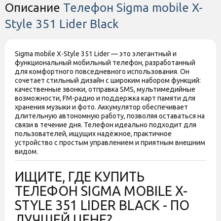
Описание
Телефон Sigma mobile X-
Мобильный телефон X-style 351
Lider, Аккумулятор 3400 мА*ч,
Комплектация
Style 351 Lider Black
Зарядное устройство, USB-кабель,
Инструкция пользователя
Производитель может изменять
Sigma mobile X-Style 351 Lider — это элегантный и
характеристики и комплектацию
функциональный мобильный телефон, разработанный
Дополнительно
товара. Обратите внимание, магазин
для комфортного повседневного использования. Он
не принимает претензии по поводу
сочетает стильный дизайн с широким набором функций:
этих изменений.
качественные звонки, отправка SMS, мультимедийные
возможности, FM-радио и поддержка карт памяти для
Штрихкод
4827798121917
хранения музыки и фото. Аккумулятор обеспечивает
длительную автономную работу, позволяя оставаться на
связи в течение дня. Телефон идеально подходит для
пользователей, ищущих надёжное, практичное
устройство с простым управлением и приятным внешним
видом.
ИЩИТЕ, ГДЕ КУПИТЬ
ТЕЛЕФОН SIGMA MOBILE X-
STYLE 351 LIDER BLACK - ПО
ЛУЧШЕЙ ЦЕНЕ?