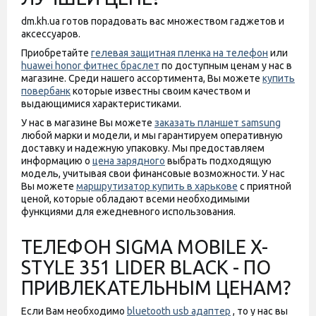
dm.kh.ua готов порадовать вас множеством гаджетов и
аксессуаров.
Приобретайте
гелевая защитная пленка на телефон
или
huawei honor фитнес браслет
по доступным ценам у нас в
магазине. Среди нашего ассортимента, Вы можете
купить
повербанк
которые известны своим качеством и
выдающимися характеристиками.
У нас в магазине Вы можете
заказать планшет samsung
любой марки и модели, и мы гарантируем оперативную
доставку и надежную упаковку. Мы предоставляем
информацию о
цена зарядного
выбрать подходящую
модель, учитывая свои финансовые возможности. У нас
Вы можете
маршрутизатор купить в харькове
с приятной
ценой, которые обладают всеми необходимыми
функциями для ежедневного использования.
ТЕЛЕФОН SIGMA MOBILE X-
STYLE 351 LIDER BLACK - ПО
ПРИВЛЕКАТЕЛЬНЫМ ЦЕНАМ?
Если Вам необходимо
bluetooth usb адаптер
, то у нас вы