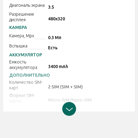
Диагональ экрана
3.5
Разрешение
480x320
дисплея
КАМЕРА
Камера, Mpx
0.3 Мп
Вспышка
Есть
АККУМУЛЯТОР
Емкость
3400 mAh
аккумулятора
ДОПОЛНИТЕЛЬНО
Количество SIM-
2 SIM (SIM + SIM)
карт
Формат SIM-
Micro-SIM/Nano-SIM
карты
Тип телефона
Кнопочный телефон
Гарантия
12 месяцев от производителя
Цвет
Черный