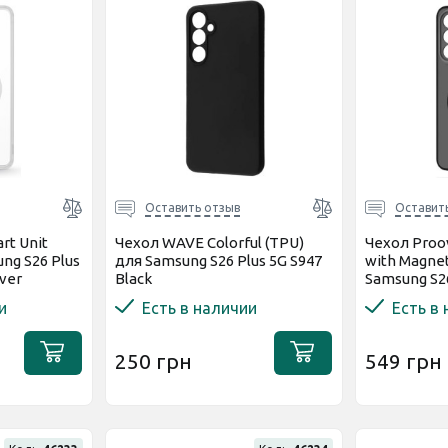
Оставить отзыв
Оставит
rt Unit
Чехол WAVE Colorful (TPU)
Чехол Proov
ng S26 Plus
для Samsung S26 Plus 5G S947
with Magnet
lver
Black
Samsung S26
(PCLCSGSP2
и
Есть в наличии
Есть в
250 грн
549 грн