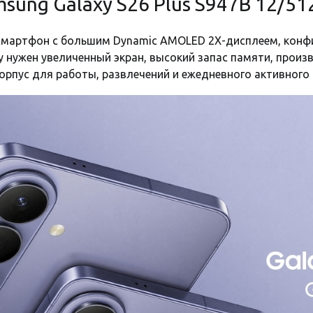
sung Galaxy S26 Plus S947B 12/5
Нет
 смартфон с большим Dynamic AMOLED 2X-дисплеем, конф
у нужен увеличенный экран, высокий запас памяти, прои
4900 mAh
рпус для работы, развлечений и ежедневного активного
Gorilla Glass Victus 2
120 Гц
3 объектива
2 SIM (SIM + SIM)
Nano-SIM
Android 16
One UI 8.5
WI-FI, Bluetooth, 2G, 3G, 4G, 5G