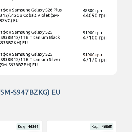
тфон Samsung Galaxy S26 Plus
48500 грн
44090 грн
B 12/512GB Cobalt Violet (SM-
BZVG) EU
тфон Samsung Galaxy S25
51900 грн
47100 грн
a S938B 12/1TB Titanium Black
S938BZKH) EU
тфон Samsung Galaxy S25
51900 грн
47170 грн
a S938B 12/1TB Titanium Silver
 (SM-S938BZBH) EU
 (SM-S947BZKG) EU
Код:
46864
Код:
46865