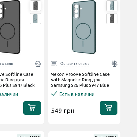
ь отзыв
Оставить отзыв
e Softline Case
Чехол Proove Softline Case
ic Ring для
with Magnetic Ring для
 Plus S947 Black
Samsung S26 Plus S947 Blue
62)
(PCLCSGSP2612)
 наличии
Есть в наличии
549 грн