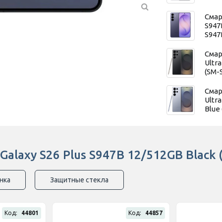
Смар
S947
S947
Смар
Ultr
(SM-
Смар
Ultr
Blue
alaxy S26 Plus S947B 12/512GB Black
нка
Защитные стекла
Код:
44801
Код:
44857