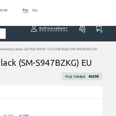
ости
Рус
Укр
Войти в кабинет
0
0
amsung Galaxy S26 Plus S947B 12/512GB Black (SM-S947BZKG) EU
lack (SM-S947BZKG) EU
Код товара:
46208