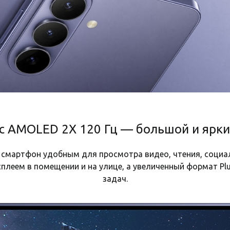
Есть
Wi-Fi 7 (802.11be)
Есть
Сканер отпечатков пальцев
GPS
Samsung Exynos
Type-C
c AMOLED 2X 120 Гц — большой и ярки
Bluetooth 5.4
Есть
 смартфон удобным для просмотра видео, чтения, социал
Есть
плеем в помещении и на улице, а увеличенный формат Pl
задач.
IP68
158.4x75.8x7.3 мм, 190 г
3 месяца от магазина