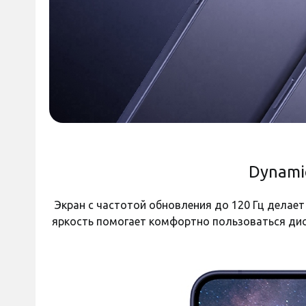
Стандарт связи 5G
Сетевые стандарты
NFC (бесконтактная оплата)
Биометрическая защита
Навигация
Название процессора
Интерфейс подключения
Dynami
Версия Bluetooth
Быстрая зарядка
Экран с частотой обновления до 120 Гц делает
Возможность беспроводной зарядки
яркость помогает комфортно пользоваться дис
Степень защиты
Габариты и вес
Гарантия