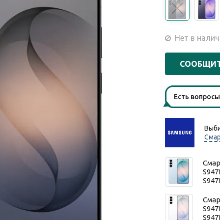
Нет в налич
СООБЩИТ
Есть вопрос
Выби
Сма
Смар
S947
S947
Смар
S947
S947