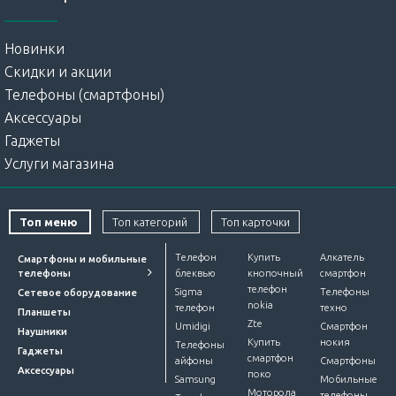
Новинки
Скидки и акции
Телефоны (смартфоны)
Аксессуары
Гаджеты
Услуги магазина
Топ меню
Топ категорий
Топ карточки
Телефон
Купить
Алкатель
Смартфоны и мобильные
телефоны
блеквью
кнопочный
смартфон
телефон
Sigma
Телефоны
Сетевое оборудование
nokia
телефон
техно
Планшеты
Zte
Umidigi
Смартфон
Наушники
Купить
нокия
Телефоны
Гаджеты
смартфон
айфоны
Смартфоны
Аксессуары
поко
Samsung
Мобильные
Моторола
телефоны