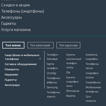
Скидки и акции
Телефоны (смартфоны)
Аксессуары
Гаджеты
Услуги магазина
Топ меню
Топ категорий
Топ карточки
Телефон
Купить
Алкатель
Смартфоны и мобильные
телефоны
блеквью
кнопочный
смартфон
телефон
Sigma
Телефоны
Сетевое оборудование
nokia
телефон
техно
Планшеты
Zte
Umidigi
Смартфон
Наушники
Купить
нокия
Телефоны
Гаджеты
смартфон
айфоны
Смартфоны
Аксессуары
поко
Samsung
Мобильные
Моторола
телефоны
Телефоны
Realme
xiaomi
Гугл
пиксель