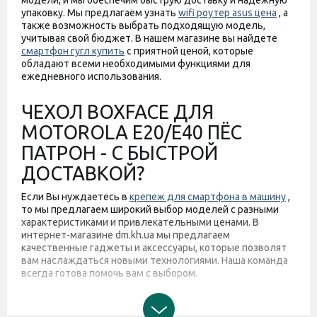
модели, и мы обеспечим быструю доставку и надежную
упаковку. Мы предлагаем узнать
wifi роутер asus цена
, а
также возможность выбрать подходящую модель,
учитывая свой бюджет. В нашем магазине вы найдете
смартфон гугл купить
с приятной ценой, которые
обладают всеми необходимыми функциями для
ежедневного использования.
ЧЕХОЛ BOXFACE ДЛЯ
MOTOROLA E20/E40 ПЁС
ПАТРОН - С БЫСТРОЙ
ДОСТАВКОЙ?
Если Вы нуждаетесь в
крепеж для смартфона в машину
,
то мы предлагаем широкий выбор моделей с разными
характеристиками и привлекательными ценами. В
интернет-магазине dm.kh.ua мы предлагаем
качественные гаджеты и аксессуары, которые позволят
вам наслаждаться новыми технологиями. Наша команда
всегда готова помочь вам с выбором.