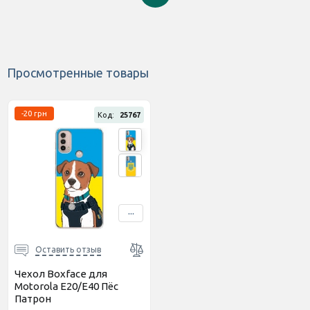
Просмотренные товары
-20 грн
Код:
25767
...
Оставить отзыв
Чехол Boxface для
Motorola E20/E40 Пёс
Патрон