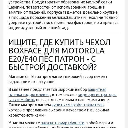
устройства. Предотвратит образование мелкой сетки
царапин, потертостей от использования, трещин и
вмятин от падений. Корпуса гаджетов довольно хрупкие,
а площадь поражения велика.
Защитный чехол не только
убережет устройство от внешних факторов, но и придаст
индивидуальный внешний вид.
ИЩИТЕ, ГДЕ КУПИТЬ ЧЕХОЛ
BOXFACE ДЛЯ MOTOROLA
E20/E40 ПЁС ПАТРОН - С
БЫСТРОЙ ДОСТАВКОЙ?
Магазин dm.kh.ua предлагает широкий ассортимент
гаджетов и аксессуаров.
В магазине предлагается широкий выбор
защитная
пленка гидрогелевая
, в том числе -
видеорегистраторы
в автомобиль
по выгодным ценам в нашем магазине.
Также мы предлагаем
купить смартфон алкатель
которые прославились своим качеством и высокими
характеристиками.
У нас вы можете
заказать смартфон zte
любой марки и