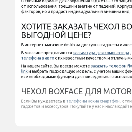
Отличный вариант для сохранения гаджета – это защит
от использования, трещин и вмятин от падений. Корпу
факторов, но и придаст индивидуальный внешний вид.
ХОТИТЕ ЗАКАЗАТЬ ЧЕХОЛ BO
ВЫГОДНОЙ ЦЕНЕ?
В интернет-магазине dm.kh.ua доступны гаджеты и акс
В магазине предлагаются
клавиатура для компьютера
,
телефона в авто
с их известным качеством и отличным
На нашем сайте, Вы всегда можете
заказать телефон fly
link
и выбрать подходящую модель, с учетом ваших фина
все необходимые функции для повседневного использо
ЧЕХОЛ BOXFACE ДЛЯ MOTOR
Если Вы нуждаетесь в
телефоны нокиа смартфон
, отл
гаджетов и аксессуаров. Покупайте у нас и наслаждай