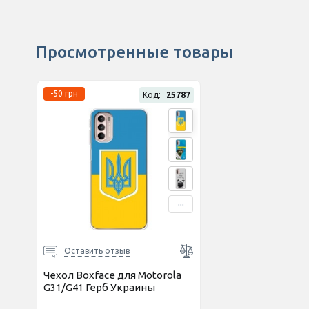
Просмотренные товары
-50 грн
Код:
25787
...
Оставить отзыв
Чехол Boxface для Motorola
G31/G41 Герб Украины