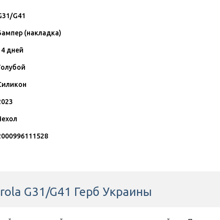
G31/G41
Бампер (накладка)
14 дней
Голубой
Силикон
2023
Чехол
2000996111528
rola G31/G41 Герб Украины