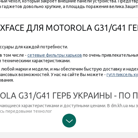
ный чехол, который закроет внешние панели устройства. Предотв
са гаджетов довольно хрупкие, а площадь поражения велика.
Защит
XFACE ДЛЯ MOTOROLA G31/G41 ГЕ
ессуары для каждой потребности.
 в том числе -
сетевые фильтры харьков
по очень привлекательны
и техническими характеристиками.
любой марки и модели, и мы обеспечим быструю доставку и наде
нсовых возможностей. У нас на сайте Вы можете -
гугл пиксель к
вания.
OLA G31/G41 ГЕРБ УКРАИНЫ - ПО
ичающиеся характеристиками и доступными ценами. В dm.kh.ua мы 
тесь передовыми технолог