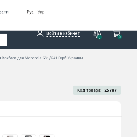
ости
Рус
Укр
Войти в кабинет
0
0
 Boxface для Motorola G31/G41 Герб Украины
Код товара:
25787