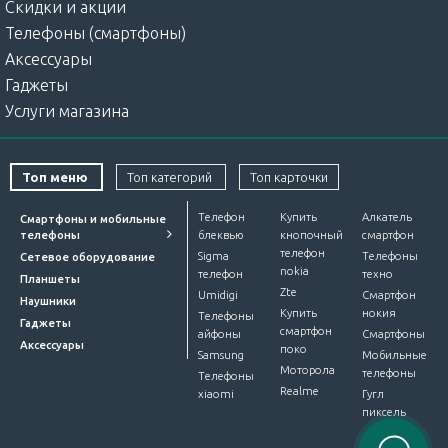
Скидки и акции
Телефоны (смартфоны)
Аксессуары
Гаджеты
Услуги магазина
Топ меню
Топ категорий
Топ карточки
Телефон
Купить
Алкатель
Смартфоны и мобильные
телефоны
блеквью
кнопочный
смартфон
телефон
Sigma
Телефоны
Сетевое оборудование
nokia
телефон
техно
Планшеты
Zte
Umidigi
Смартфон
Наушники
Купить
нокия
Телефоны
Гаджеты
смартфон
айфоны
Смартфоны
Аксессуары
поко
Samsung
Мобильные
Моторола
телефоны
Телефоны
Realme
xiaomi
Гугл
пиксель