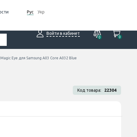
ости
Рус
Укр
Войти в кабинет
0
0
Magic Eye для Samsung A03 Core A032 Blue
Код товара:
22304