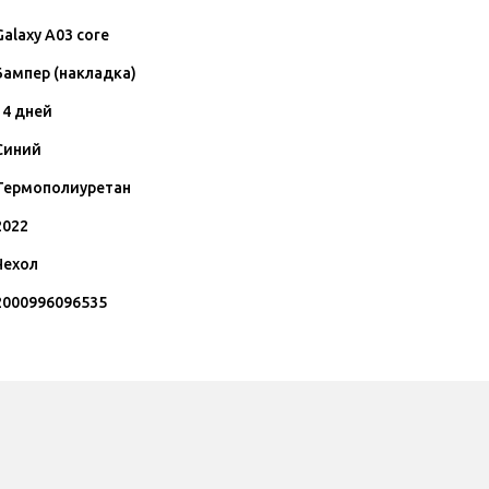
Galaxy A03 core
Бампер (накладка)
14 дней
Синий
Термополиуретан
2022
Чехол
2000996096535