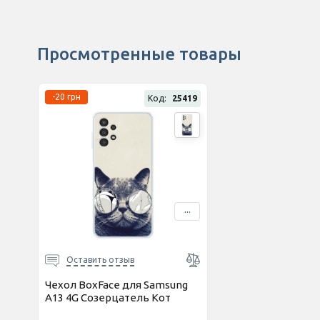
Просмотренные товары
-20 грн
Код:
25419
...
Оставить отзыв
Чехол BoxFace для Samsung
A13 4G Созерцатель Кот