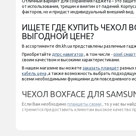
Отличный вариант для сохранения гаджета – это защит
от использования, трещин и вмятин от падений. Корпу
факторов, но и придаст индивидуальный внешний вид.
ИЩЕТЕ ГДЕ КУПИТЬ ЧЕХОЛ B
ВЫГОДНОЙ ЦЕНЕ?
В ассортименте dm.kh.ua представлены различные гадж
Приобретайте
дпрс навигатор
, в том числе -
pixel смар
своим качеством и высокими характеристиками.
В нашем магазине вы можете
заказать планшет
разных 
кабель цена
,а также возможность выбрать подходящую
всеми необходимыми функциями для повседневного ис
ЧЕХОЛ BOXFACE ДЛЯ SAMSUN
Если Вам необходимо
планшеты сяоми
, то у нас вы н
стремится предоставить клиентам высокое качество пр