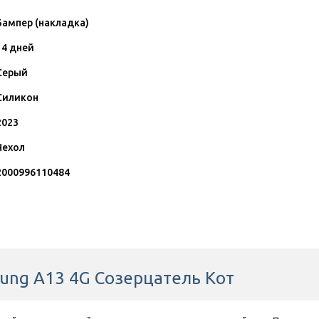
Бампер (накладка)
14 дней
Серый
Силикон
2023
Чехол
2000996110484
sung A13 4G Созерцатель Кот