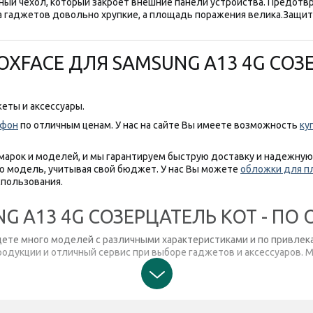
ный чехол, который закроет внешние панели устройства. Предотв
са гаджетов довольно хрупкие, а площадь поражения велика.
Защит
OXFACE ДЛЯ SAMSUNG A13 4G СОЗЕ
еты и аксессуары.
тфон
по отличным ценам. У нас на сайте Вы имеете возможность
ку
марок и моделей, и мы гарантируем быструю доставку и надежну
 модель, учитывая свой бюджет. У нас Вы можете
обложки для п
пользования.
G A13 4G СОЗЕРЦАТЕЛЬ КОТ - П
айдете много моделей с различными характеристиками и по привлек
одукции и отличный сервис при выборе гаджетов и аксессуаров. 