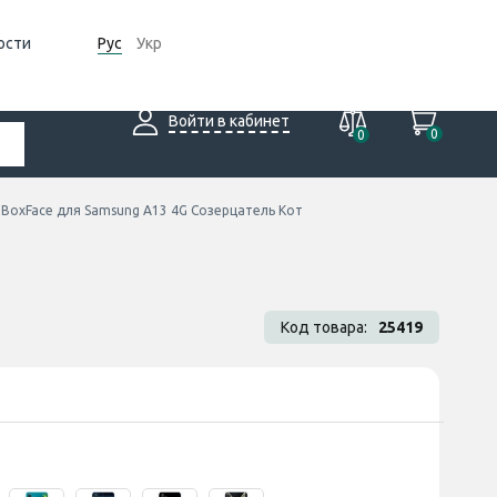
ости
Рус
Укр
Войти в кабинет
0
0
 BoxFace для Samsung A13 4G Созерцатель Кот
Код товара:
25419