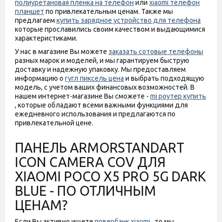
полиуретановая пленка на телефон
или
xiaomi телефон
планшет
по привлекательным ценам. Также мы
предлагаем
купить зарядное устройство для телефона
которые прославились своим качеством и выдающимися
характеристиками.
У нас в магазине Вы можете
заказать сотовые телефоны
разных марок и моделей, и мы гарантируем быструю
доставку и надежную упаковку. Мы предоставляем
информацию о
гугл пиксель цена
и выбрать подходящую
модель, с учетом ваших финансовых возможностей. В
нашем интернет-магазине Вы сможете -
mi роутер купить
, которые обладают всеми важными функциями для
ежедневного использования и предлагаются по
привлекательной цене.
ПАНЕЛЬ ARMORSTANDART
ICON CAMERA COV ДЛЯ
XIAOMI POCO X5 PRO 5G DARK
BLUE - ПО ОТЛИЧНЫМ
ЦЕНАМ?
Если Вы активно ищете
повербанк xiaomi
, то мы