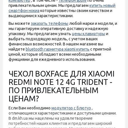
компьютер
, в том числе -
телефон apple
по очень
привлекательным ценам. Мы предлагаем
купить новый
смартфон нокиа
которые известны своим качеством и
выдающимися характеристиками.
Вы можете
заказать телефоны
любой марки и модели, и
мы гарантируем оперативную доставку и надежную
упаковку. Мы предлагаем узнать
цены клавиатуры
и
выбрать подходящую модель, с учетом ваших
финансовых возможностей. В нашем магазине вы
найдете
bluetooth гарнитура xiaomi купить
с приятной
ценой, которые обладают всеми необходимыми
функциями для ежедневного использования.
ЧЕХОЛ BOXFACE ДЛЯ XIAOMI
REDMI NOTE 12 4G TRIDENT -
ПО ПРИВЛЕКАТЕЛЬНЫМ
ЦЕНАМ?
Если Вам необходимо
модулятор с блютуз
,
отличающиеся характеристиками и доступными ценами.
В dm.kh.ua мы нацелены на удовлетворение
потребностей наших клиентов и предлагаем широкий