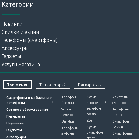
Категории
Новинки
Скидки и акции
Телефоны (смартфоны)
Аксессуары
Гаджеты
Услуги магазина
Топ меню
Топ категорий
Топ карточки
Телефон
Купить
Алкатель
Смартфоны и мобильные
телефоны
блеквью
кнопочный
смартфон
телефон
Sigma
Телефоны
Сетевое оборудование
nokia
телефон
техно
Планшеты
Zte
Umidigi
Смартфон
Наушники
Купить
нокия
Телефоны
Гаджеты
смартфон
айфоны
Смартфоны
Аксессуары
поко