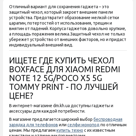
Отличный вариант для сохранения гаджета – это
защитный чехол, который закроет внешние панели
устройства. Предотвратит образование мелкой сетки
царапин, потертостей от использования, трещин и
вмятин от падений. Корпуса гаджетов довольно хрупкие,
а площадь поражения велика.
Защитный чехол не только
убережет устройство от внешних факторов, но и придаст
индивидуальный внешний вид.
ИЩЕТЕ ГДЕ КУПИТЬ ЧЕХОЛ
BOXFACE ДЛЯ XIAOMI REDMI
NOTE 12 5G/POCO X5 5G
TOMMY PRINT - ПО ЛУЧШЕЙ
ЦЕНЕ?
В интернет-магазине dm.kh.ua доступны гаджеты и
аксессуары для каждой потребности.
В магазине предлагается широкий выбор
беспроводная
зарядка для телефонов
или
селфи монопод
по отличным
ценам. Мы предлагаем
купить техно
с их известным
качеством и отличными параметрами.