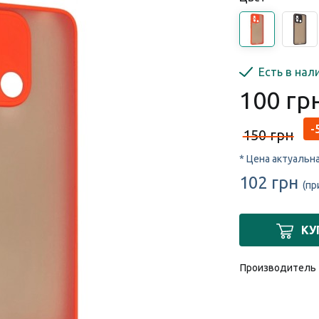
Есть в нал
100 гр
-
150 грн
* Цена актуальн
102 грн
(пр
КУ
Производитель