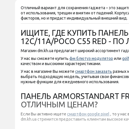
Отличный вариант для сохранения гаджета – это защит
от использования, трещин и вмятин от падений. Корпу
факторов, но и придаст индивидуальный внешний вид.
ИЩИТЕ, ГДЕ КУПИТЬ ПАНЕЛЬ
12C/11A/POCO C55 RED - ПО
Магазин dm.kh.ua предлагает широкий ассортимент гадж
У нас вы сможете купить
фм блютуз модулятор
или
gol
качеством и высокими характеристиками.
У нас в магазине Вы можете
смартфон заказать
разных м
выбрать подходящую модель, учитывая свои финансовы
нужные функции для ежедневного использования.
ПАНЕЛЬ ARMORSTANDART FRO
ОТЛИЧНЫМ ЦЕНАМ?
Если Вы активно ищете
смартфон google pixel
, то у на
dm.kh.ua стремится предоставить клиентам высокое ка