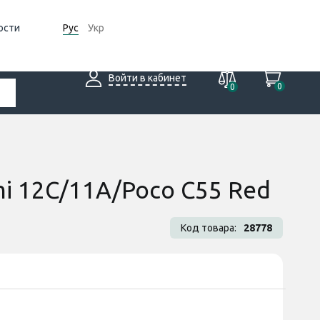
ости
Рус
Укр
Войти в кабинет
0
0
mi 12C/11A/Poco C55 Red
Код товара:
28778