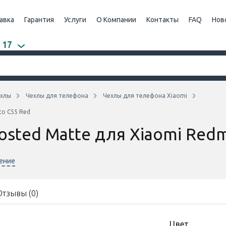
авка
Гарантия
Услуги
О Компании
Контакты
FAQ
Нов
 17
хлы
Чехлы для телефона
Чехлы для телефона Xiaomi
co C55 Red
osted Matte для Xiaomi Red
нение
Отзывы (0)
Цвет