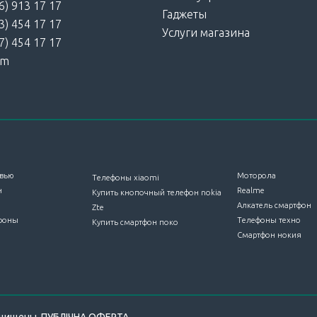
6) 913 17 17
Гаджеты
3) 454 17 17
Услуги магазина
7) 454 17 17
am
вью
Моторола
Телефоны xiaomi
н
Realme
Купить кнопочный телефон nokia
Алкатель смартфон
Zte
фоны
Телефоны техно
Купить смартфон поко
Смартфон нокия