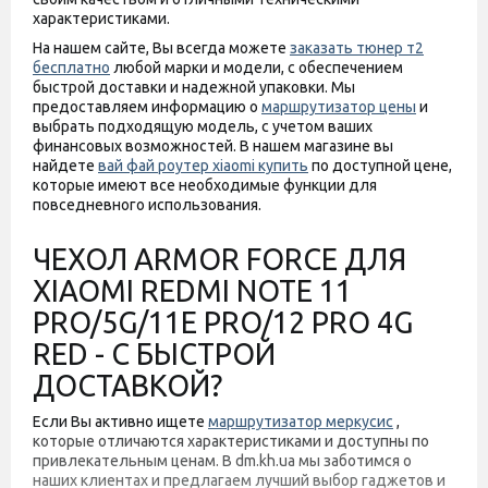
характеристиками.
На нашем сайте, Вы всегда можете
заказать тюнер т2
бесплатно
любой марки и модели, с обеспечением
быстрой доставки и надежной упаковки. Мы
предоставляем информацию о
маршрутизатор цены
и
выбрать подходящую модель, с учетом ваших
финансовых возможностей. В нашем магазине вы
найдете
вай фай роутер xiaomi купить
по доступной цене,
которые имеют все необходимые функции для
повседневного использования.
ЧЕХОЛ ARMOR FORCE ДЛЯ
XIAOMI REDMI NOTE 11
PRO/5G/11E PRO/12 PRO 4G
RED - С БЫСТРОЙ
ДОСТАВКОЙ?
Если Вы активно ищете
маршрутизатор меркусис
,
которые отличаются характеристиками и доступны по
привлекательным ценам. В dm.kh.ua мы заботимся о
наших клиентах и предлагаем лучший выбор гаджетов и