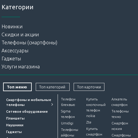
Категории
Новинки
Скидки и акции
Телефоны (смартфоны)
Аксессуары
Гаджеты
Услуги магазина
Топ меню
Топ категорий
Топ карточки
Телефон
Купить
Алкатель
Смартфоны и мобильные
телефоны
блеквью
кнопочный
смартфон
телефон
Sigma
Телефоны
Сетевое оборудование
nokia
телефон
техно
Планшеты
Zte
Umidigi
Смартфон
Наушники
Купить
нокия
Телефоны
Гаджеты
смартфон
айфоны
Смартфоны