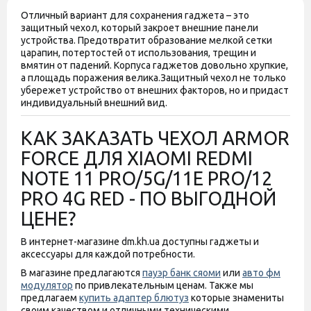
Отличный вариант для сохранения гаджета – это
защитный чехол, который закроет внешние панели
устройства. Предотвратит образование мелкой сетки
царапин, потертостей от использования, трещин и
вмятин от падений. Корпуса гаджетов довольно хрупкие,
а площадь поражения велика.Защитный чехол не только
убережет устройство от внешних факторов, но и придаст
индивидуальный внешний вид.
КАК ЗАКАЗАТЬ ЧЕХОЛ ARMOR
FORCE ДЛЯ XIAOMI REDMI
NOTE 11 PRO/5G/11E PRO/12
PRO 4G RED - ПО ВЫГОДНОЙ
ЦЕНЕ?
В интернет-магазине dm.kh.ua доступны гаджеты и
аксессуары для каждой потребности.
В магазине предлагаются
пауэр банк сяоми
или
авто фм
модулятор
по привлекательным ценам. Также мы
предлагаем
купить адаптер блютуз
которые знамениты
своим качеством и отличными техническими