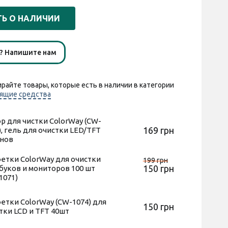
Ь О НАЛИЧИИ
ы? Напишите нам
райте товары, которые есть в наличии в категории
ящие средства
р для чистки ColorWay (CW-
169 грн
), гель для очистки LED/TFT
нов
етки ColorWay для очистки
199 грн
150 грн
буков и мониторов 100 шт
1071)
етки ColorWay (CW-1074) для
150 грн
тки LCD и TFT 40шт