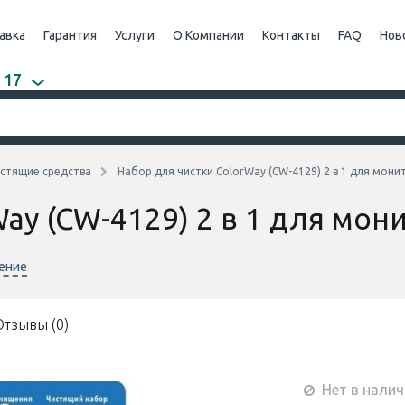
авка
Гарантия
Услуги
О Компании
Контакты
FAQ
Нов
 17
стящие средства
Набор для чистки ColorWay (CW-4129) 2 в 1 для мони
ay (CW-4129) 2 в 1 для мон
нение
Отзывы (0)
Нет в налич