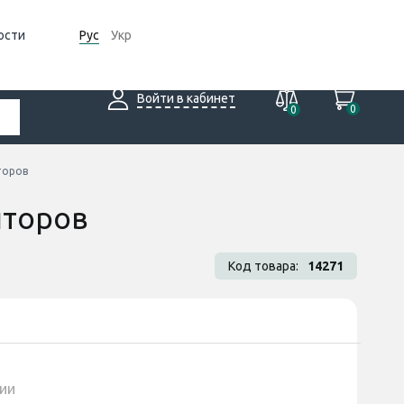
ости
Рус
Укр
Войти в кабинет
0
0
торов
иторов
Код товара:
14271
ии