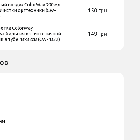
ый воздух ColorWay 300 мл
150 грн
очистки оргтехники (CW-
)
етка ColorWay
149 грн
мобильная из синтетичной
и в тубе 43х32см (CW-4332)
ров
 мм