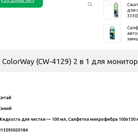
Сжат
для 
3330
Салф
авто
замш
 ColorWay (CW-4129) 2 в 1 для монито
Китай
Синий
Жидкость для чистки — 100 мл, Салфетка микрофибра 100x150
813593020184