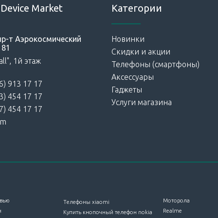
Device Market
Категории
 пр-т Аэрокосмический
Новинки
181
Скидки и акции
ll", 1й этаж
Телефоны (смартфоны)
Аксессуары
6) 913 17 17
Гаджеты
3) 454 17 17
Услуги магазина
7) 454 17 17
am
вью
Моторола
Телефоны xiaomi
н
Realme
Купить кнопочный телефон nokia