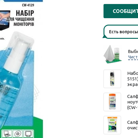
СООБЩИТ
Есть вопрос
Выби
Чист
Набо
5151
экра
Салф
ноут
(CW-
Салф
очис