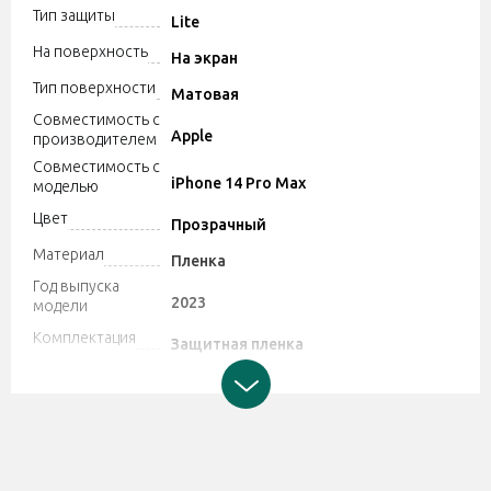
Тип защиты
Lite
На поверхность
На экран
Тип поверхности
Матовая
Совместимость с
Apple
производителем
Совместимость с
iPhone 14 Pro Max
моделью
Цвет
Прозрачный
Материал
Пленка
Год выпуска
2023
модели
Комплектация
Защитная пленка
Производитель может изменять
характеристики и комплектацию
Дополнительно
товара. Обратите внимание, магазин
не принимает претензии по поводу
этих изменений.