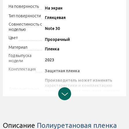
На поверхность
На экран
Тип поверхности
Глянцевая
Совместимость с
Note 30
моделью
Цвет
Прозрачный
Материал
Пленка
Год выпуска
2023
модели
Комплектация
Защитная пленка
Производитель может изменять
характеристики и комплектацию
Дополнительно
товара. Обратите внимание, магазин
не принимает претензии по поводу
этих изменений.
Описание
Полиуретановая пленка