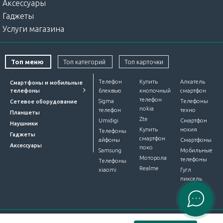
Аксессуары
Гаджеты
Услуги магазина
Топ меню
Топ категорий
Топ карточки
Телефон
Купить
Алкатель
Смартфоны и мобильные
телефоны
блеквью
кнопочный
смартфон
телефон
Sigma
Телефоны
Сетевое оборудование
nokia
телефон
техно
Планшеты
Zte
Umidigi
Смартфон
Наушники
Купить
нокия
Телефоны
Гаджеты
смартфон
айфоны
Смартфоны
Аксессуары
поко
Samsung
Мобильные
Моторола
телефоны
Телефоны
Realme
xiaomi
Гугл
пиксель