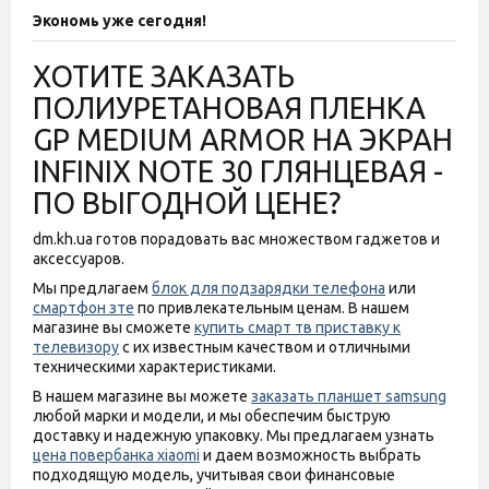
Экономь уже сегодня!
ХОТИТЕ ЗАКАЗАТЬ
ПОЛИУРЕТАНОВАЯ ПЛЕНКА
GP MEDIUM ARMOR НА ЭКРАН
INFINIX NOTE 30 ГЛЯНЦЕВАЯ -
ПО ВЫГОДНОЙ ЦЕНЕ?
dm.kh.ua готов порадовать вас множеством гаджетов и
аксессуаров.
Мы предлагаем
блок для подзарядки телефона
или
смартфон зте
по привлекательным ценам. В нашем
магазине вы сможете
купить смарт тв приставку к
телевизору
с их известным качеством и отличными
техническими характеристиками.
В нашем магазине вы можете
заказать планшет samsung
любой марки и модели, и мы обеспечим быструю
доставку и надежную упаковку. Мы предлагаем узнать
цена повербанка xiaomi
и даем возможность выбрать
подходящую модель, учитывая свои финансовые