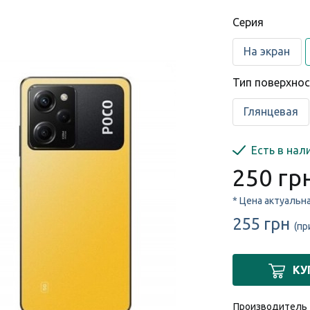
Cерия
На экран
Тип поверхно
Глянцевая
Есть в нал
250 гр
* Цена актуальн
255 грн
(пр
КУ
Производитель