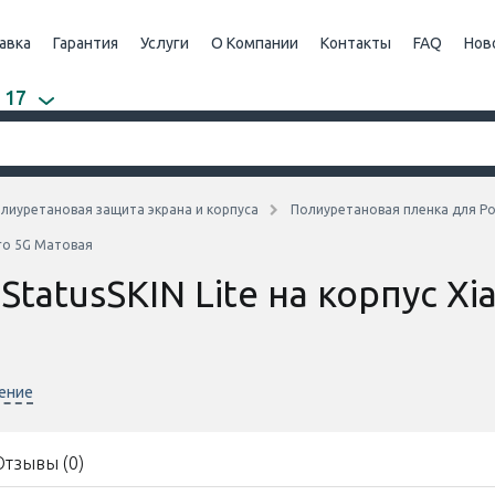
авка
Гарантия
Услуги
О Компании
Контакты
FAQ
Нов
 17
лиуретановая защита экрана и корпуса
Полиуретановая пленка для P
Pro 5G Матовая
tatusSKIN Lite на корпус Xi
нение
Отзывы (0)