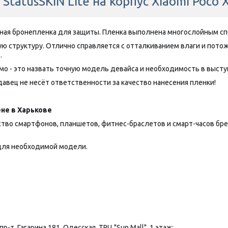
tatusSKIN Lite на корпус Xiaomi Poco 
нная бронепленка для защиты. Пленка выполнена многослойным сп
ную структуру. Отлично справляется с отталкиванием влаги и пот
.
о - это назвать точную модель девайса и необходимость в выступа
авец не несёт ответственности за качество нанесения пленки!
не в Харькове
 смартфонов, планшетов, фитнес-браслетов и смарт-часов брендов
ля необходимой модели.
р-т. Гагарина 181, Одесская, ТРЦ "Sun Mall", 1 этаж;