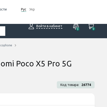
ости
Рус
Укр
Войти в кабинет
0
0
ocophone
aomi Poco X5 Pro 5G
Код товара:
26774