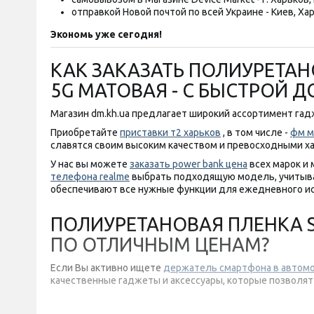
отправкой Новой почтой по всей Украине - Киев, Хар
Экономь уже сегодня!
КАК ЗАКАЗАТЬ ПОЛИУРЕТАНО
5G МАТОВАЯ - С БЫСТРОЙ 
Магазин dm.kh.ua предлагает широкий ассортимент гадж
Приобретайте
приставки т2 харьков
, в том числе -
фм м
славятся своим высоким качеством и превосходными х
У нас вы можете
заказать power bank цена
всех марок и
телефона realme
выбрать подходящую модель, учитыва
обеспечивают все нужные функции для ежедневного и
ПОЛИУРЕТАНОВАЯ ПЛЕНКА ST
ПО ОТЛИЧНЫМ ЦЕНАМ?
Если Вы активно ищете
держатель смартфона в автом
качественные гаджеты и аксессуары, которые позволят