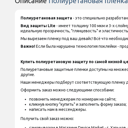
Описание
Полиуретановая пленка S
Полиуретановая защита
- это специально разработа
Вид защиты
Lite
- имеет толщину 100 мкм и 3-х слой
идеальную прозрачность, "глянцевость" и эластичность
Мы вырезаем пленку под ваш девайс! Всё что необходим
Важно!
Если была нарушена технология поклейки - прод
Купить полиуретановую защиту по самой низкой це
Полиуретановые защитные пленки доступны на множество
другие.
Наши менеджеры подберут соответствующую пленку д
Оформить заказ можно следующими способами:
позвонить менеджерам по номерам на сайте;
кликнув кнопку "купить" и заполнить форму заказа;
написать нам в мессенджеры.
Получить свой заказ можно:
самовывозом в Магазине Device Market - г. Харьков, п