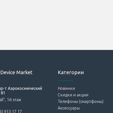
Device Market
Категории
 пр-т Аэрокосмический
Новинки
181
Скидки и акции
ll", 1й этаж
Телефоны (смартфоны)
Аксессуары
6) 913 17 17