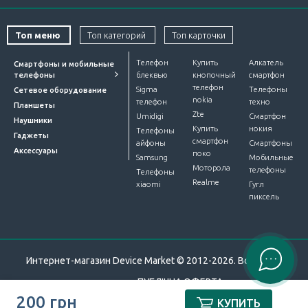
Топ меню
Топ категорий
Топ карточки
Телефон
Купить
Алкатель
Смартфоны и мобильные
телефоны
блеквью
кнопочный
смартфон
телефон
Sigma
Телефоны
Сетевое оборудование
nokia
телефон
техно
Планшеты
Zte
Umidigi
Смартфон
Наушники
Купить
нокия
Телефоны
Гаджеты
смартфон
айфоны
Смартфоны
Аксессуары
поко
Samsung
Мобильные
Моторола
телефоны
Телефоны
Realme
xiaomi
Гугл
пиксель
Интернет-магазин Device Market © 2012-2026. Все права
защищены.
ПУБЛІЧНА ОФЕРТА
.
200 грн
КУПИТЬ
Разработали
ЧИСЛА