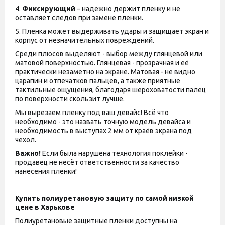
4.
Фиксирующий
– надежно держит пленку и не
оставляет следов при замене пленки.
5. Пленка может выдерживать удары и защищает экран и
корпус от незначительных повреждений.
Среди плюсов выделяют - выбор между глянцевой или
матовой поверхностью. Глянцевая - прозрачная и её
практически незаметно на экране. Матовая - не видно
царапин и отпечатков пальцев, а также приятные
тактильные ощущения, благодаря шероховатости палец
по поверхности скользит лучше.
Мы вырезаем пленку под ваш девайс! Всё что
необходимо - это назвать точную модель девайса и
необходимость в выступах 2 мм от краёв экрана под
чехол.
Важно!
Если была нарушена технология поклейки -
продавец не несёт ответственности за качество
нанесения пленки!
Купить полиуретановую защиту по самой низкой
цене в Харькове
Полиуретановые защитные пленки доступны на