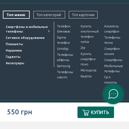
Топ меню
Топ категорий
Топ карточки
Телефон
Купить
Алкатель
Смартфоны и мобильные
телефоны
блеквью
кнопочный
смартфон
телефон
Sigma
Телефоны
Сетевое оборудование
nokia
телефон
техно
Планшеты
Zte
Umidigi
Смартфон
Наушники
Купить
нокия
Телефоны
Гаджеты
смартфон
айфоны
Смартфоны
Аксессуары
поко
Samsung
Мобильные
Моторола
телефоны
Телефоны
Realme
xiaomi
Гугл
пиксель
Интернет-магазин Device Market © 2012-2026. Все права
550 грн
КУПИТЬ
защищены.
ПУБЛІЧНА ОФЕРТА
.
Разработали
ЧИСЛА