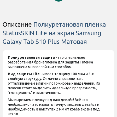
Производитель может изменять
характеристики и комплектацию
Дополнительно
товара. Обратите внимание, магазин
не принимает претензии по поводу
этих изменений.
Описание
Полиуретановая пленка
StatusSKIN Lite на экран Samsung
Galaxy Tab S10 Plus Матовая
Полиуретановая защита
- это специально
разработанная бронепленка для защиты. Пленка
выполнена многослойным способом.
Вид защиты
Lite
- имеет толщину 100 мкм и 3-х
слойную структуру. Отлично справляется с
отталкиванием влаги и потожировых выделений. Из
плюсов стоит выделить идеальную прозрачность,
"глянцевость" и эластичность.
Мы вырезаем пленку под ваш девайс! Всё что
необходимо - это назвать точную модель девайса и
необходимость в выступах 2 мм от краёв экрана под
чехол.