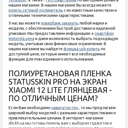
телефон
, а также -
гугл смартфоны
по выгодным ценам в
нашем магазине. В нашем магазине Вы всегда можете
купить сетевой удлинитель
с их известным качеством и
отличными техническими характеристиками.
У нас вы можете
повербанк заказать
любой марки и
модели, с обеспечением быстрой доставки и надежной
упаковки. Мы предоставляем информацию о
смартфон
motorola цена
и даем возможность выбрать подходящую
модель, учитывая свои финансовые ограничения. В
нашем магазине вы найдете
флешка usb купить
по
доступной цене, которые имеют все необходимые
функции для повседневного использования.
ПОЛИУРЕТАНОВАЯ ПЛЕНКА
STATUSSKIN PRO НА ЭКРАН
XIAOMI 12 LITE ГЛЯНЦЕВАЯ -
ПО ОТЛИЧНЫМ ЦЕНАМ?
Если Вам необходимо
навигатор грн
, то мы предлагаем
широкий выбор моделей с разными характеристиками и
привлекательными ценами. В интернет-магазине
dm.kh.ua мы готовы помочь вам с выбором гаджетов и