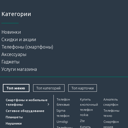
Категории
Новинки
Скидки и акции
Телефоны (смартфоны)
Аксессуары
Гаджеты
Услуги магазина
Топ меню
Топ категорий
Топ карточки
Телефон
Купить
Алкатель
Смартфоны и мобильные
телефоны
блеквью
кнопочный
смартфон
телефон
Sigma
Телефоны
Сетевое оборудование
nokia
телефон
техно
Планшеты
Zte
Umidigi
Смартфон
Наушники
Купить
нокия
Телефоны