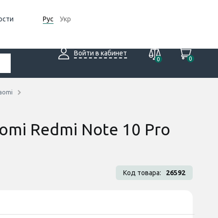
ости
Рус
Укр
Войти в кабинет
0
0
aomi
omi Redmi Note 10 Pro
Код товара:
26592