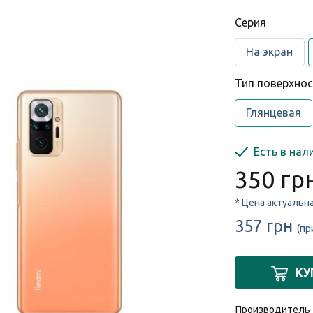
Cерия
На экран
Тип поверхно
Глянцевая
Есть в нал
350 гр
* Цена актуальн
357 грн
(пр
КУ
Производитель