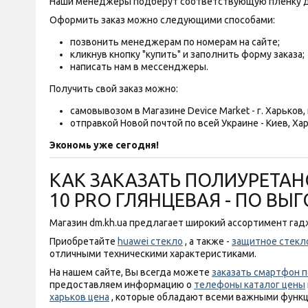
Наши менеджеры подберут соответствующую пленку д
Оформить заказ можно следующими способами:
позвонить менеджерам по номерам на сайте;
кликнув кнопку "купить" и заполнить форму заказа;
написать нам в мессенджеры.
Получить свой заказ можно:
самовывозом в Магазине Device Market - г. Харьков, п
отправкой Новой почтой по всей Украине - Киев, Хар
Экономь уже сегодня!
КАК ЗАКАЗАТЬ ПОЛИУРЕТАНО
10 PRO ГЛЯНЦЕВАЯ - ПО ВЫ
Магазин dm.kh.ua предлагает широкий ассортимент гадж
Приобретайте
huawei стекло
, а также -
защитное стекло
отличными техническими характеристиками.
На нашем сайте, Вы всегда можете
заказать смартфон п
предоставляем информацию о
телефоны каталог цены
харьков цена
, которые обладают всеми важными функц