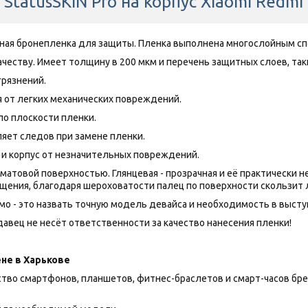
StatusSKIN Pro на корпус Xiaomi Redmi
нная бронепленка для защиты. Пленка выполнена многослойным сп
честву. Имеет толщину в 200 мкм и перечень защитных слоев, таки
грязнений.
 от легких механических повреждений.
по плоскости пленки.
яет следов при замене пленки.
 и корпус от незначительных повреждений.
товой поверхностью. Глянцевая - прозрачная и её практически нез
щения, благодаря шероховатости палец по поверхности скользит 
о - это назвать точную модель девайса и необходимость в выступа
авец не несёт ответственности за качество нанесения пленки!
не в Харькове
 смартфонов, планшетов, фитнес-браслетов и смарт-часов брендов