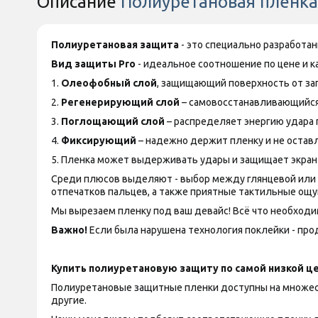
Описание
Полиуретановая пленка 
Полиуретановая защита
- это специально разработа
Вид защиты
Pro
- идеальное соотношение по цене и ка
1.
Олеофобный слой
, защищающий поверхность от за
2.
Регенерирующий слой
– самовосстанавливающийся
3.
Поглощающий слой
– распределяет энергию удара 
4.
Фиксирующий
– надежно держит пленку и не оставл
5. Пленка может выдерживать удары и защищает экран
Среди плюсов выделяют - выбор между глянцевой или ма
отпечатков пальцев, а также приятные тактильные ощу
Мы вырезаем пленку под ваш девайс! Всё что необходим
Важно!
Если была нарушена технология поклейки - прод
Купить полиуретановую защиту по самой низкой це
Полиуретановые защитные пленки доступны на множество
другие.