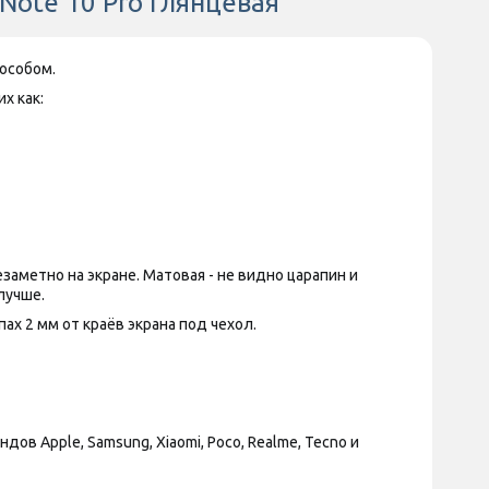
 Note 10 Pro Глянцевая
особом.
х как:
аметно на экране. Матовая - не видно царапин и
лучше.
х 2 мм от краёв экрана под чехол.
 Apple, Samsung, Xiaomi, Poco, Realme, Tecno и