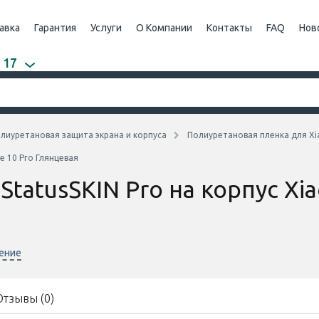
авка
Гарантия
Услуги
О Компании
Контакты
FAQ
Нов
 17
лиуретановая защита экрана и корпуса
Полиуретановая пленка для Xi
e 10 Pro Глянцевая
tatusSKIN Pro на корпус Xia
нение
Отзывы (0)