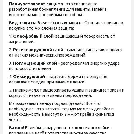
Полиуретановая защита
- это специально
разработанная бронепленка для защиты. Пленка
выполнена многослойным способом.
Вид защиты
Base
– базовая защита. Основная причина к
покупке, это 4-х слойная защита:
1.
Олеофобный слой
, защищающий поверхность от
загрязнений.
2.
Регенерирующий слой
– самовосстанавливающийся
от легких механических повреждений.
3.
Поглощающий слой
– распределяет энергию удара
по плоскости пленки.
4.
Фиксирующий
– надежно держит пленку и не
оставляет следов при замене пленки.
5. Пленка может выдерживать удары и защищает экран и
корпус от незначительных повреждений.
Мы вырезаем пленку под ваш девайс! Всё что
необходимо - это назвать точную модель девайса и
необходимость в выступах 2 мм от краёв экрана под
чехол.
Важно!
Если была нарушена технология поклейки -
продавец не несёт ответственности за качество