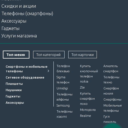
Скидки и акции
Телефоны (смартфоны)
Аксессуары
Гаджеты
Услуги магазина
Топ меню
Топ категорий
Топ карточки
Телефон
Купить
Алкатель
Смартфоны и мобильные
телефоны
блеквью
кнопочный
смартфон
телефон
Sigma
Телефоны
Сетевое оборудование
nokia
телефон
техно
Планшеты
Zte
Umidigi
Смартфон
Наушники
Купить
нокия
Телефоны
Гаджеты
смартфон
айфоны
Смартфоны
Аксессуары
поко
Samsung
Мобильные
Моторола
телефоны
Телефоны
Realme
xiaomi
Гугл
пиксель