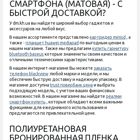
СМАРТФОНА (МАТОВАЯ) - С
БЫСТРОЙ ДОСТАВКОЙ?
У dm.kh.ua вы найдете широкий выбор гаджетов и
аксессуаров на любой вкус.
В нашем ассортименте представлено
картридер minisd
, а
также -
планшет huawei mediapad
по выгодным ценам в
нашем магазине. Также мы предлагаем
купить гарнитуру
bluetooth baseus
которые знамениты своим качеством и
отличными техническими характеристиками.
В нашем интернет-магазине Вы можете
заказать
телефон blackview
любой марки и модели, и мы
обеспечим быструю доставку и надежную упаковку. В
магазине доступна
trust повербанк цена
и выбрать
подходящую модель, с учетом ваших финансовых
возможностей. В нашем магазине вы найдете
реалми
смартфон купить
, которые обладают всеми важными
функциями для ежедневного использования и
предлагаются по привлекательной цене.
ПОЛИУРЕТАНОВАЯ
БРОНИРОВАННАЯ ПЛЕНКА