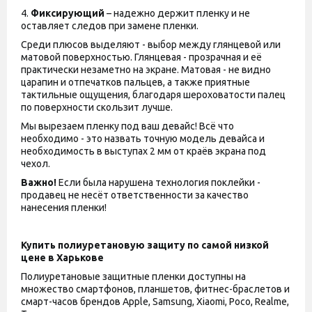
4.
Фиксирующий
– надежно держит пленку и не
оставляет следов при замене пленки.
Среди плюсов выделяют - выбор между глянцевой или
матовой поверхностью. Глянцевая - прозрачная и её
практически незаметно на экране. Матовая - не видно
царапин и отпечатков пальцев, а также приятные
тактильные ощущения, благодаря шероховатости палец
по поверхности скользит лучше.
Мы вырезаем пленку под ваш девайс! Всё что
необходимо - это назвать точную модель девайса и
необходимость в выступах 2 мм от краёв экрана под
чехол.
Важно!
Если была нарушена технология поклейки -
продавец не несёт ответственности за качество
нанесения пленки!
Купить полиуретановую защиту по самой низкой
цене в Харькове
Полиуретановые защитные пленки доступны на
множество смартфонов, планшетов, фитнес-браслетов и
смарт-часов брендов Apple, Samsung, Xiaomi, Poco, Realme,