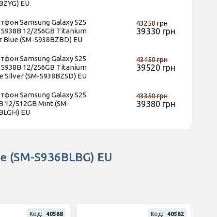
BZYG) EU
тфон Samsung Galaxy S25
43250 грн
39330 грн
a S938B 12/256GB Titanium
er Blue (SM-S938BZBD) EU
тфон Samsung Galaxy S25
43450 грн
39520 грн
a S938B 12/256GB Titanium
e Silver (SM-S938BZSD) EU
тфон Samsung Galaxy S25
43350 грн
39380 грн
B 12/512GB Mint (SM-
BLGH) EU
ue (SM-S936BLBG) EU
Код:
40568
Код:
40562