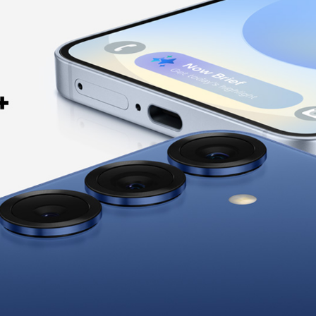
12GB
Код:
45976
Нет
4900 mAh
3 объектива
2 SIM (SIM + SIM)
Nano-SIM, e-SIM
lius Full
Android 15
0.25mm для
936 Black
WI-FI, Bluetooth, 2G, 3G, 4G, 5G
и
Есть
Wi-Fi 7 (802.11be)