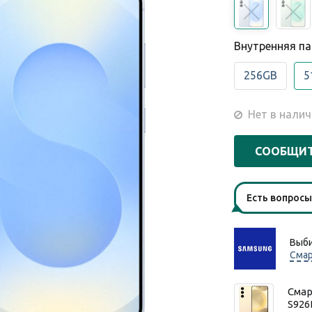
Внутренняя п
256GB
5
Нет в налич
СООБЩИТ
Есть вопрос
Выби
Сма
Смар
S926