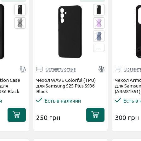
...
Оставить отзыв
Оставит
tion Case
Чехол WAVE Colorful (TPU)
Чехол Armo
 для
для Samsung S25 Plus S936
для Samsung
936 Black
Black
(ARM81551)
и
Есть в наличии
Есть в
250 грн
300 грн