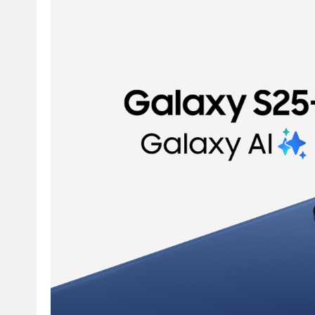
Объем оперативной памяти
Код:
40758
Слот для карты памяти
АККУМУЛЯТОР
Емкость аккумулятора
ДОПОЛНИТЕЛЬНО
Количество объективов камеры
Количество SIM-карт
Оставить отзыв
Оставить отзыв
Формат SIM-карты
Защитное стекло
Защитное стекло Ge
Операционная система
ArmorStandart Supreme Plus
Cover Ultra-Thin 
Black Icon для Samsung S25
Samsung S25 Plus S
Беспроводные технологии
Plus (ARM85454)
Есть в наличии
Есть в наличи
Стандарт связи 5G
Сетевые стандарты
899 грн
249 грн