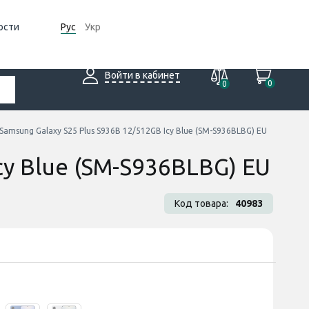
ости
Рус
Укр
Войти в кабинет
0
0
amsung Galaxy S25 Plus S936B 12/512GB Icy Blue (SM-S936BLBG) EU
cy Blue (SM-S936BLBG) EU
Код товара:
40983