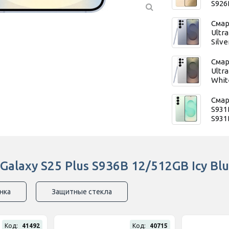
S926
Смар
Ultr
Silv
Смар
Ultr
Whit
Смар
S931
S931
alaxy S25 Plus S936B 12/512GB Icy Bl
нка
Защитные стекла
Код:
41492
Код:
40715