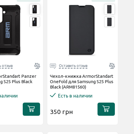
ь отзыв
Оставить отзыв
rStandart Panzer
Чехол-книжка ArmorStandart
 S25 Plus Black
OneFold для Samsung S25 Plus
Black (ARM81560)
 наличии
Есть в наличии
350 грн