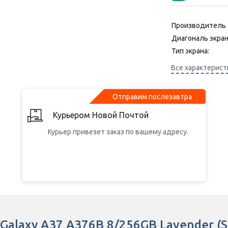
телефон
Стартовый 
(Онлайн ко
Производитель
Диагональ экран
Стартовый 
(Онлайн ко
Тип экрана:
Стартовый п
Разрешение дис
Все характерист
(Онлайн ко
Частота обновле
Стартовый п
Камера, Mpx:
(Онлайн ко
Отправим послезавтра
Процессор:
Емкость аккумул
Курьером Новой Почтой
Курьер привезет заказ по вашему адресу.
Galaxy A37 A376B 8/256GB Lavender 