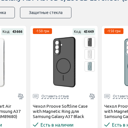
нка
Защитные стекла
-150 грн
-150 грн
Код:
43666
Код:
45449
Оставить отзыв
Оставит
rt Air
Чехол Proove Softline Case
Чехол Proov
amsung A37
with Magnetic Ring для
with Magnet
RM89680)
Samsung Galaxy A37 Black
Samsung Gal
(PCLCSGSA372)
(PCLCSGSA3
и
Есть в наличии
Есть в