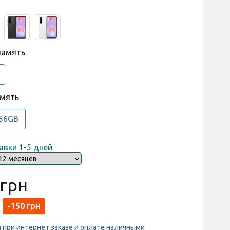
память
амять
56GB
авки 1-5 дней
 грн
-150 грн
а при интернет заказе и оплате наличными