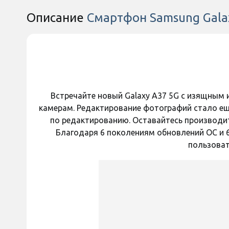
Есть в наличии
Есть в наличи
Описание
Смартфон Samsung Gala
Вспышка
ПАМЯТЬ
400 грн
550 грн
Объем встроенной памяти
Объем оперативной памяти
Код:
44813
Встречайте новый Galaxy A37 5G с изящным
АККУМУЛЯТОР
камерам. Редактирование фотографий стало еще
Емкость аккумулятора
по редактированию. Оставайтесь производи
Благодаря 6 поколениям обновлений ОС и 
ДОПОЛНИТЕЛЬНО
пользоват
Частота обновления экрана
Количество объективов камеры
Игровая производительность
Оставить отзыв
Оставить отзыв
Количество SIM-карт
Полиуретановая пленка
Полиуретановая п
Формат SIM-карты