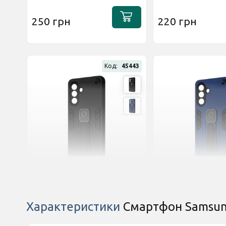
250 грн
220 грн
Код:
45443
Оставить отзыв
Оставить отзыв
Чехол Armor Magnetic для
Чехол Armor Magne
Характеристики
Смартфон Samsun
Samsung Galaxy A37 Black
Samsung Galaxy A3