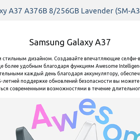
и
Есть в наличии
Есть в
xy A37 A376B 8/256GB Lavender (SM-A
Есть
250 грн
400 грн
256GB
Samsung Galaxy A37
8GB
Код:
44812
Код:
44811
 и стильным дизайном. Создавайте впечатляющие селфи
 более удобным благодаря функциям Awesome Intelligen
5000 mAh
тельными каждый день благодаря аккумулятору, обеспеч
6-летней поддержке обновлений безопасности вы можете 
ься современными возможностями в течение длительног
120 Гц
3 объектива
Профи (120 FPS)
Оставить отзыв
Оставит
2 SIM (SIM + SIM)
ленка
Полиуретановая пленка
Полиурета
Nano-SIM