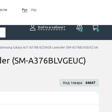
ости
Рус
Укр
Войти в кабинет
0
0
Samsung Galaxy A37 A376B 8/256GB Lavender (SM-A376BLVGEUC) UA
der (SM-A376BLVGEUC)
Код товара:
44647