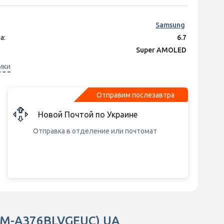
250 грн
пакет Sweet TV тариф M на 1 месяц
д)
Samsung
597 грн
а:
пакет Sweet TV тариф M на 3 месяца
6.7
д)
Super AMOLED
550 грн
акет Sweet TV тариф L на 3 месяца
плея:
2340x1080
ики
д)
ния экрана:
120 Гц
1 150 грн
акет Sweet TV тариф L на 6 месяцев
50 Мп + 8 Мп + 5 Мп
д)
Отправим послезавтра
Exynos 1480
ятора:
5000 mAh
Новой Почтой по Украине
Отправка в отделение или почтомат
(SM-A376BLVGEUC) UA