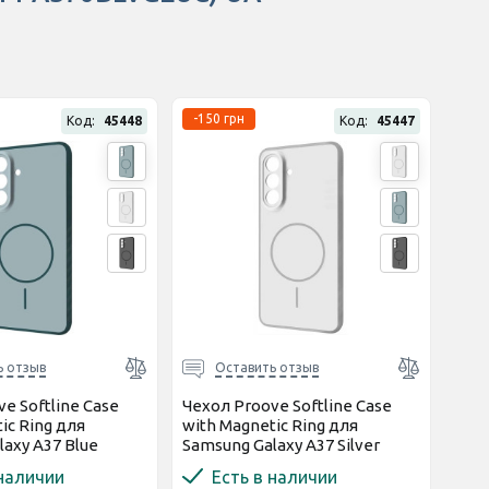
-150 грн
Код:
45448
Код:
45447
ь отзыв
Оставить отзыв
e Softline Case
Чехол Proove Softline Case
ic Ring для
with Magnetic Ring для
axy A37 Blue
Samsung Galaxy A37 Silver
712)
(PCLCSGSA3729)
 наличии
Есть в наличии