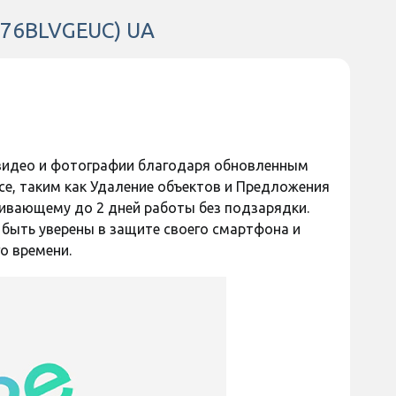
 наличии
Есть в наличии
376BLVGEUC) UA
350 грн
Код:
44833
Код:
44396
-видео и фотографии благодаря обновленным
ce, таким как Удаление объектов и Предложения
ивающему до 2 дней работы без подзарядки.
быть уверены в защите своего смартфона и
о времени.
ь отзыв
Оставить отзыв
новая пленка
Защитное стекло Glasscove