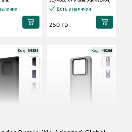
rrant
5G/Poco X7 Violet (ARM82404)
 наличии
Есть в наличии
250 грн
Код:
39839
Код:
40206
...
ь отзыв
Оставить отзыв
ка WAVE Flap для
Чехол WAVE Matte Color для