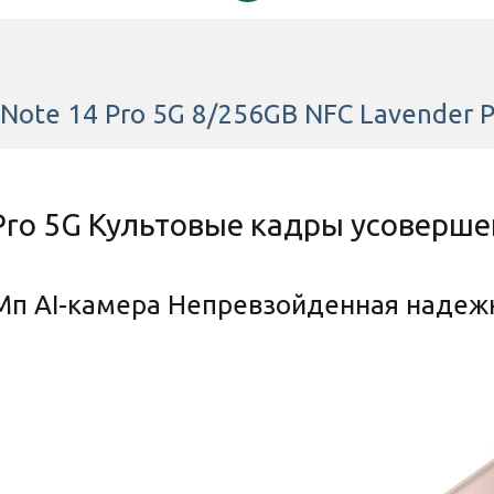
ленка
Полиуретановая пленка
Полиурета
я Xiaomi
StatusSKIN Pro для Xiaomi
StatusSKIN 
200 Мп + 8 Мп + 2 Мп
 5G Матовая
Redmi Note 14 Pro 5G
Redmi Note
Глянцевая
20 Mп
и
Есть в наличии
Есть в
ote 14 Pro 5G 8/256GB NFC Lavender Pu
Есть
400 грн
400 грн
256GB
 Pro 5G Культовые кадры усоверше
8GB
Нет
Мп AI-камера Непревзойденная надеж
5110 mAh
3 объектива
Средний уровень (90 FPS)