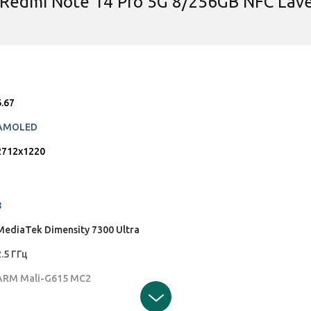
Redmi Note 14 Pro 5G 8/256GB NFC Laven
14 Pro 5G
Xiaomi Redmi Note 14 Pro 5G
Xiaomi Redm
Blue
Black
и
Есть в наличии
Есть в
350 грн
400 грн
6.67
AMOLED
Код:
39869
Код:
39870
2712x1220
8
MediaTek Dimensity 7300 Ultra
2.5 ГГц
ARM Mali-G615 MC2
Оставить отзыв
Оставит