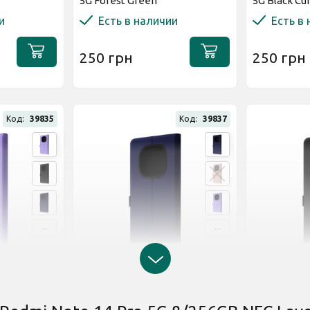
5G Forest Green
5G Black Cu
и
Есть в наличии
Есть в
250 грн
250 грн
Код:
39835
Код:
39837
...
...
1 отзыв
Оставит
E Flap для
Чехол-книжка WAVE Flap для
Чехол-книж