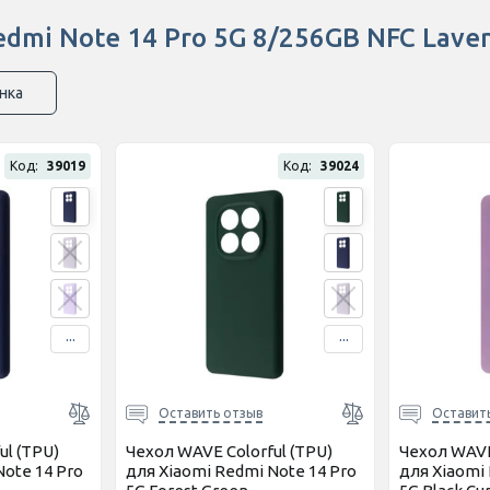
dmi Note 14 Pro 5G 8/256GB NFC Lavend
нка
Код:
39019
Код:
39024
...
...
Оставить отзыв
Оставит
ul (TPU)
Чехол WAVE Colorful (TPU)
Чехол WAVE
Note 14 Pro
для Xiaomi Redmi Note 14 Pro
для Xiaomi 