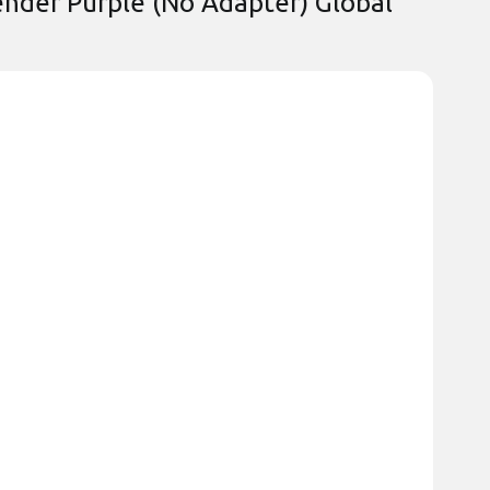
der Purple (No Adapter) Global
i Note 14 Pro 5G
Xiaomi Redmi Note 14 Pro
5G/Poco X7 Gray
 наличии
Есть в наличии
250 грн
Код:
39871
ь отзыв