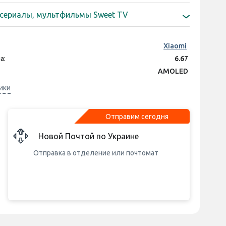
550 грн
оек "Gold"
150 грн
лейки защитного стекла/пленки на
сериалы, мультфильмы Sweet TV
900 грн
оек "Platinum"
250 грн
пакет Sweet TV тариф M на 1 месяц
д)
Xiaomi
597 грн
а:
пакет Sweet TV тариф M на 3 месяца
6.67
д)
AMOLED
550 грн
акет Sweet TV тариф L на 3 месяца
плея:
2712x1220
ики
д)
200 Мп + 8 Мп + 2 Мп
1 150 грн
акет Sweet TV тариф L на 6 месяцев
MediaTek Dimensity 7300 Ultra
д)
Отправим сегодня
ятора:
5110 mAh
Новой Почтой по Украине
Отправка в отделение или почтомат