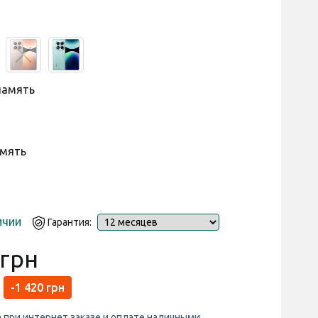
память
амять
ичии
Гарантия:
 грн
-1 420 грн
а при интернет заказе и оплате наличными