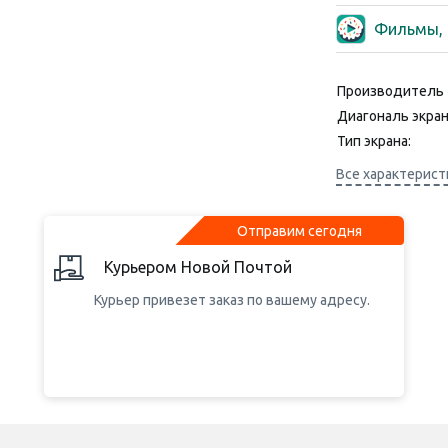
Пакет настр
Услуга пок
Фильмы, 
Пакет настр
телефон
Стартовый 
(Онлайн ко
Производитель
Диагональ экран
Стартовый 
(Онлайн ко
Тип экрана:
Стартовый п
Разрешение дис
Все характерист
(Онлайн ко
Камера, Mpx:
Стартовый п
Процессор:
(Онлайн ко
Отправим сегодня
Емкость аккумул
Курьером Новой Почтой
Курьер привезет заказ по вашему адресу.