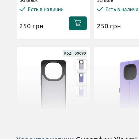
5G Black
5G Blue
Есть в наличии
Есть в наличи
250 грн
250 грн
Код:
39690
2 отзывов
Оставить отзыв
Чехол ArmorStandart Frame
Чехол-книжка WAV