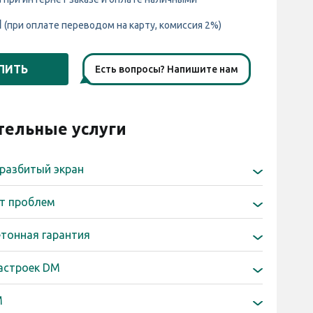
н
(при оплате переводом на карту, комиссия 2%)
ПИТЬ
Есть вопросы? Напишите нам
ельные услуги
 разбитый экран
1 398 грн
збитый экран, 6 мес
т проблем
2 377 грн
збитый экран, 12 мес
2 656 грн
проблем, 12 мес
тонная гарантия
4 194 грн
збитый экран, 24 мес
4 474 грн
проблем, 24 мес
3 076 грн
нная гарантия, 12 мес
астроек DM
5 592 грн
нная гарантия, 24 мес
400 грн
ек "Silver"
M