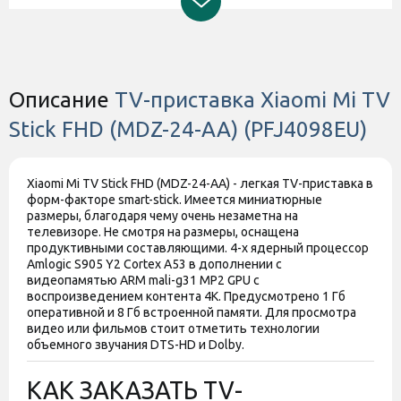
Гарантия
3 месяца от магазина
Цвет
Черный
Штрихкод
6971408152254
Описание
TV-приставка Xiaomi Mi TV
Stick FHD (MDZ-24-AA) (PFJ4098EU)
Xiaomi Mi TV Stick FHD (MDZ-24-AA) - легкая TV-приставка в
форм-факторе smart-stick. Имеется миниатюрные
размеры, благодаря чему очень незаметна на
телевизоре. Не смотря на размеры, оснащена
продуктивными составляющими. 4-х ядерный процессор
Amlogic S905 Y2 Cortex A53 в дополнении с
видеопамятью ARM mali-g31 MP2 GPU с
воспроизведением контента 4К. Предусмотрено 1 Гб
оперативной и 8 Гб встроенной памяти. Для просмотра
видео или фильмов стоит отметить технологии
объемного звучания DTS-HD и Dolby.
КАК ЗАКАЗАТЬ TV-