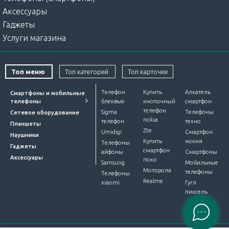
Аксессуары
Гаджеты
Услуги магазина
Топ меню
Топ категорий
Топ карточки
Телефон
Купить
Алкатель
Смартфоны и мобильные
телефоны
блеквью
кнопочный
смартфон
телефон
Sigma
Телефоны
Сетевое оборудование
nokia
телефон
техно
Планшеты
Zte
Umidigi
Смартфон
Наушники
Купить
нокия
Телефоны
Гаджеты
смартфон
айфоны
Смартфоны
Аксессуары
поко
Samsung
Мобильные
Моторола
телефоны
Телефоны
Realme
xiaomi
Гугл
пиксель