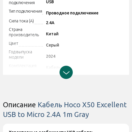
USB
подключения
Тип подключения
Проводное подключение
Сила тока (A)
2.4A
Страна
Китай
производитель
Цвет
Серый
Год выпуска
2024
модели
Комплектация
Кабель
Производитель может изменять
характеристики и комплектацию
Дополнительно
товара. Обратите внимание, магазин
не принимает претензии по поводу
этих изменений.
Описание
Кабель Hoco X50 Excellent
Штрихкод
6931474734228
USB to Micro 2.4A 1m Gray