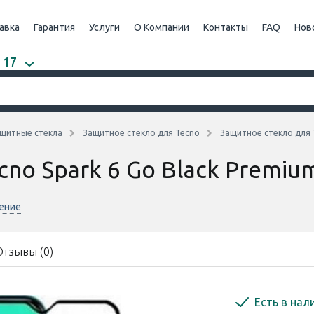
авка
Гарантия
Услуги
О Компании
Контакты
FAQ
Нов
 17
щитные стекла
Защитное стекло для Tecno
Защитное стекло для T
no Spark 6 Go Black Premiu
нение
Отзывы (0)
Есть в нал