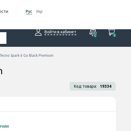
ости
Рус
Укр
Войти в кабинет
0
0
ecno Spark 6 Go Black Premium
m
Код товара:
19334
ичии