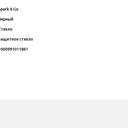
Spark 6 Go
Черный
Стекло
Защитное стекло
2000991011861