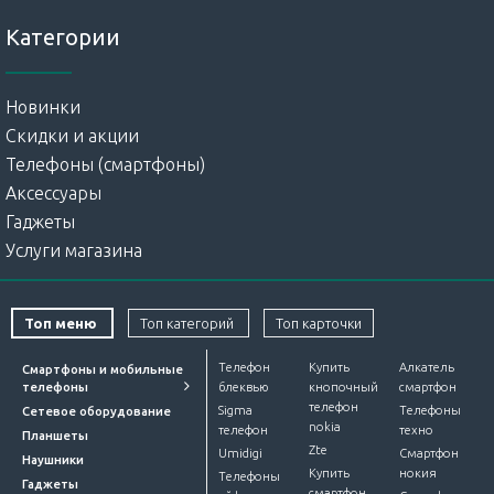
Категории
Новинки
Скидки и акции
Телефоны (смартфоны)
Аксессуары
Гаджеты
Услуги магазина
Топ меню
Топ категорий
Топ карточки
Телефон
Купить
Алкатель
Смартфоны и мобильные
телефоны
блеквью
кнопочный
смартфон
телефон
Sigma
Телефоны
Сетевое оборудование
nokia
телефон
техно
Планшеты
Zte
Umidigi
Смартфон
Наушники
Купить
нокия
Телефоны
Гаджеты
смартфон