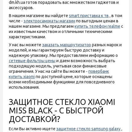
dm.kh.ua готов порадовать вас множеством гаджетов и
аксессуаров.
В нашем магазине вы найдете
smart приставка к тв
, в том
числе -
электросамокаты магазин
по выгодным ценам в
нашем магазине. Мы предлагаем
купить телефон realme
с
их известным качеством и отличными техническими
характеристиками.
У нас вы можете
заказать маршрутизатор
разных марок и
моделей, и мы гарантируем быструю доставку и
надежную упаковку. Мы предоставляем информацию о
сетевые фильтры цены
и даем возможность выбрать
подходящую модель, учитывая свои финансовые
ограничения. У нас на сайте Вы можете -
повербанк
купить xiaomi
по доступной цене, которые оснащены
всеми необходимыми функциями для повседневного
использования.
ЗАЩИТНОЕ СТЕКЛО XIAOMI
MI5S BLACK - С БЫСТРОЙ
ДОСТАВКОЙ?
Если Вы активно ищете
защитное стекло samsung galaxy
,