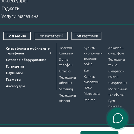
Аксессуары
Гаджеты
Услуги магазина
Топ меню
Топ категорий
Топ карточки
Телефон
Купить
Алкатель
Смартфоны и мобильные
телефоны
блеквью
кнопочный
смартфон
телефон
Sigma
Телефоны
Сетевое оборудование
nokia
телефон
техно
Планшеты
Zte
Umidigi
Смартфон
Наушники
Купить
нокия
Телефоны
Гаджеты
смартфон
айфоны
Смартфоны
Аксессуары
поко
Samsung
Мобильные
Моторола
телефоны
Телефоны
Realme
xiaomi
Гугл
пиксель
Интернет-магазин Device Market © 2012-2026. Все права