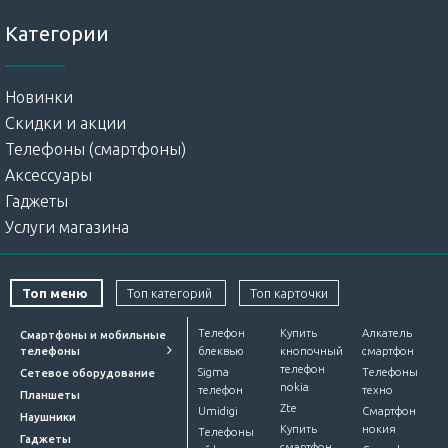
Категории
Новинки
Скидки и акции
Телефоны (смартфоны)
Аксессуары
Гаджеты
Услуги магазина
Топ меню
Топ категорий
Топ карточки
Телефон
Купить
Алкатель
Смартфоны и мобильные
телефоны
блеквью
кнопочный
смартфон
телефон
Sigma
Телефоны
Сетевое оборудование
nokia
телефон
техно
Планшеты
Zte
Umidigi
Смартфон
Наушники
Купить
нокия
Телефоны
Гаджеты
смартфон