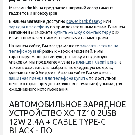
Магазин dm.kh.ua предлагает широкий ассортимент
гаджетов и аксессуаров.
В нашем магазине доступно
power bank базеус
или
зарядка к телефону
по привлекательным ценам. В нашем
магазине вы сможете
купить мышку к компьютеру
с их
известным качеством и отличными параметрами.
На нашем сайте, Вы всегда можете
заказать стекло на
телефон хуавей
разных марок и моделей, и мы
гарантируем оперативную доставку и надежную
упаковку. Мы предлагаем узнать
планшет xiaomi цена
, а
также возможность выбрать подходящую модель,
учитывая свой бюджет. У нас на сайте Вы можете -
защитная пленка для телефона купить
по доступной
цене, которые предоставляют все нужные функции для
ежедневного использования.
АВТОМОБИЛЬНОЕ ЗАРЯДНОЕ
УСТРОЙСТВО XO TZ10 2USB
12W 2.4A + CABLE TYPE-C
BLACK - ПО