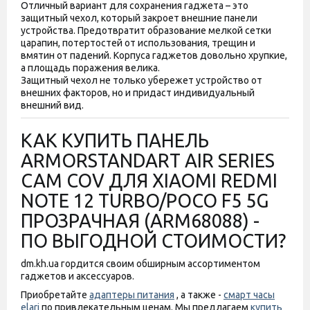
Отличный вариант для сохранения гаджета – это
защитный чехол, который закроет внешние панели
устройства. Предотвратит образование мелкой сетки
царапин, потертостей от использования, трещин и
вмятин от падений. Корпуса гаджетов довольно хрупкие,
а площадь поражения велика.
Защитный чехол не только убережет устройство от
внешних факторов, но и придаст индивидуальный
внешний вид.
КАК КУПИТЬ ПАНЕЛЬ
ARMORSTANDART AIR SERIES
CAM COV ДЛЯ XIAOMI REDMI
NOTE 12 TURBO/POCO F5 5G
ПРОЗРАЧНАЯ (ARM68088) -
ПО ВЫГОДНОЙ СТОИМОСТИ?
dm.kh.ua гордится своим обширным ассортиментом
гаджетов и аксессуаров.
Приобретайте
адаптеры питания
, а также -
смарт часы
elari
по привлекательным ценам. Мы предлагаем
купить