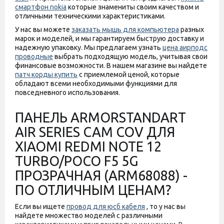
смартфон nokia
которые знамениты своим качеством и
отличными техническими характеристиками.
У нас вы можете
заказать мышь для компьютера
разных
марок и моделей, и мы гарантируем быструю доставку и
надежную упаковку. Мы предлагаем узнать
цена аирподс
проводные
выбрать подходящую модель, учитывая свои
финансовые возможности. В нашем магазине вы найдете
патч корды купить
с приемлемой ценой, которые
обладают всеми необходимыми функциями для
повседневного использования.
ПАНЕЛЬ ARMORSTANDART
AIR SERIES CAM COV ДЛЯ
XIAOMI REDMI NOTE 12
TURBO/POCO F5 5G
ПРОЗРАЧНАЯ (ARM68088) -
ПО ОТЛИЧНЫМ ЦЕНАМ?
Если вы ищете
провод для юсб кабеля
, то у нас вы
найдете множество моделей с различными