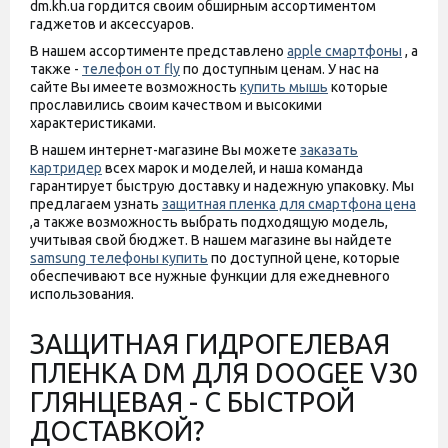
dm.kh.ua гордится своим обширным ассортиментом
гаджетов и аксессуаров.
В нашем ассортименте представлено
apple смартфоны
, а
также -
телефон от fly
по доступным ценам. У нас на
сайте Вы имеете возможность
купить мышь
которые
прославились своим качеством и высокими
характеристиками.
В нашем интернет-магазине Вы можете
заказать
картридер
всех марок и моделей, и наша команда
гарантирует быструю доставку и надежную упаковку. Мы
предлагаем узнать
защитная пленка для смартфона цена
,а также возможность выбрать подходящую модель,
учитывая свой бюджет. В нашем магазине вы найдете
samsung телефоны купить
по доступной цене, которые
обеспечивают все нужные функции для ежедневного
использования.
ЗАЩИТНАЯ ГИДРОГЕЛЕВАЯ
ПЛЕНКА DM ДЛЯ DOOGEE V30
ГЛЯНЦЕВАЯ - С БЫСТРОЙ
ДОСТАВКОЙ?