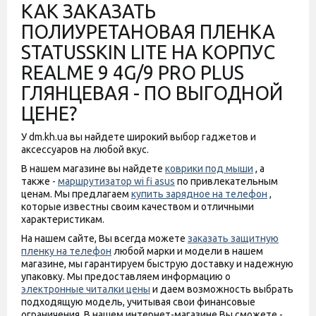
КАК ЗАКАЗАТЬ
ПОЛИУРЕТАНОВАЯ ПЛЕНКА
STATUSSKIN LITE НА КОРПУС
REALME 9 4G/9 PRO PLUS
ГЛЯНЦЕВАЯ - ПО ВЫГОДНОЙ
ЦЕНЕ?
У dm.kh.ua вы найдете широкий выбор гаджетов и
аксессуаров на любой вкус.
В нашем магазине вы найдете
коврики под мыши
, а
также -
маршрутизатор wi fi asus
по привлекательным
ценам. Мы предлагаем
купить зарядное на телефон
,
которые известны своим качеством и отличными
характеристикам.
На нашем сайте, Вы всегда можете
заказать защитную
пленку на телефон
любой марки и модели в нашем
магазине, мы гарантируем быструю доставку и надежную
упаковку. Мы предоставляем информацию о
электронные читалки цены
и даем возможность выбрать
подходящую модель, учитывая свои финансовые
ограничения. В нашем интернет-магазине Вы сможете -