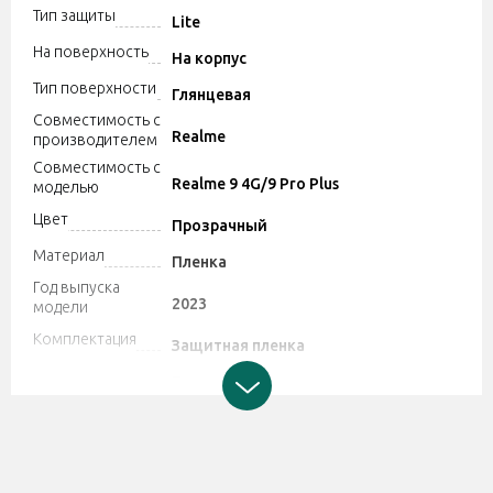
Тип защиты
Lite
На поверхность
На корпус
Тип поверхности
Глянцевая
Совместимость с
Realme
производителем
Совместимость с
Realme 9 4G/9 Pro Plus
моделью
Цвет
Прозрачный
Материал
Пленка
Год выпуска
2023
модели
Комплектация
Защитная пленка
Производитель может изменять
характеристики и комплектацию
Дополнительно
товара. Обратите внимание, магазин
не принимает претензии по поводу
этих изменений.