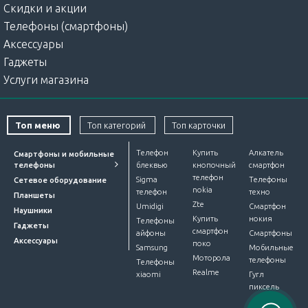
Скидки и акции
Телефоны (смартфоны)
Аксессуары
Гаджеты
Услуги магазина
Топ меню
Топ категорий
Топ карточки
Телефон
Купить
Алкатель
Смартфоны и мобильные
телефоны
блеквью
кнопочный
смартфон
телефон
Sigma
Телефоны
Сетевое оборудование
nokia
телефон
техно
Планшеты
Zte
Umidigi
Смартфон
Наушники
Купить
нокия
Телефоны
Гаджеты
смартфон
айфоны
Смартфоны
Аксессуары
поко
Samsung
Мобильные
Моторола
телефоны
Телефоны
Realme
xiaomi
Гугл
пиксель