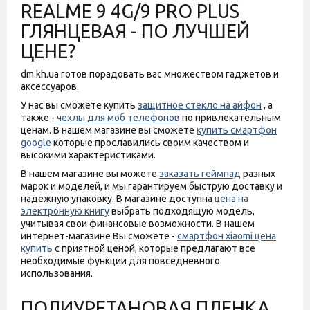
REALME 9 4G/9 PRO PLUS
ГЛЯНЦЕВАЯ - ПО ЛУЧШЕЙ
ЦЕНЕ?
dm.kh.ua готов порадовать вас множеством гаджетов и
аксессуаров.
У нас вы сможете купить
защитное стекло на айфон
, а
также -
чехлы для моб телефонов
по привлекательным
ценам. В нашем магазине вы сможете
купить смартфон
google
которые прославились своим качеством и
высокими характеристиками.
В нашем магазине вы можете
заказать геймпад
разных
марок и моделей, и мы гарантируем быструю доставку и
надежную упаковку. В магазине доступна
цена на
электронную книгу
выбрать подходящую модель,
учитывая свои финансовые возможности. В нашем
интернет-магазине Вы сможете -
смартфон xiaomi цена
купить
с приятной ценой, которые предлагают все
необходимые функции для повседневного
использования.
ПОЛИУРЕТАНОВАЯ ПЛЕНКА