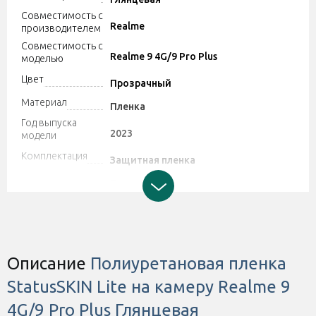
Совместимость с
Realme
производителем
Совместимость с
Realme 9 4G/9 Pro Plus
моделью
Цвет
Прозрачный
Материал
Пленка
Год выпуска
2023
модели
Комплектация
Защитная пленка
Производитель может изменять
характеристики и комплектацию
Дополнительно
товара. Обратите внимание, магазин
не принимает претензии по поводу
этих изменений.
Описание
Полиуретановая пленка
StatusSKIN Lite на камеру Realme 9
4G/9 Pro Plus Глянцевая