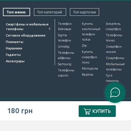
Топ меню
Топ категорий
Топ карточки
Телефон
Купить
Алкатель
Смартфоны и мобильные
телефоны
блеквью
кнопочный
смартфон
телефон
Sigma
Телефоны
Сетевое оборудование
nokia
телефон
техно
Планшеты
Zte
Umidigi
Смартфон
Наушники
Купить
нокия
Телефоны
Гаджеты
смартфон
айфоны
Смартфоны
Аксессуары
поко
Samsung
Мобильные
Моторола
телефоны
Телефоны
Realme
xiaomi
Гугл
пиксель
Интернет-магазин Device Market © 2012-2026. Все права
180 грн
КУПИТЬ
защищены.
ПУБЛІЧНА ОФЕРТА
.
Разработали
ЧИСЛА