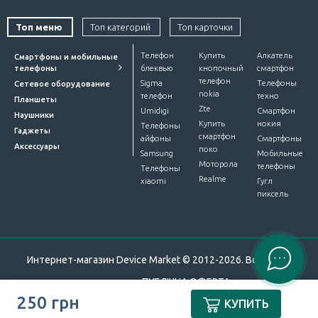
Топ меню
Топ категорий
Топ карточки
Телефон
Купить
Алкатель
Смартфоны и мобильные
телефоны
блеквью
кнопочный
смартфон
телефон
Sigma
Телефоны
Сетевое оборудование
nokia
телефон
техно
Планшеты
Zte
Umidigi
Смартфон
Наушники
Купить
нокия
Телефоны
Гаджеты
смартфон
айфоны
Смартфоны
Аксессуары
поко
Samsung
Мобильные
Моторола
телефоны
Телефоны
Realme
xiaomi
Гугл
пиксель
Интернет-магазин Device Market © 2012-2026. Все права
защищены.
ПУБЛІЧНА ОФЕРТА
.
250 грн
КУПИТЬ
Разработали
ЧИСЛА